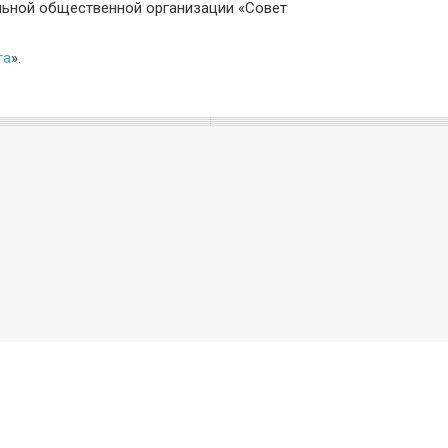
льной общественной организации «Совет
та
».