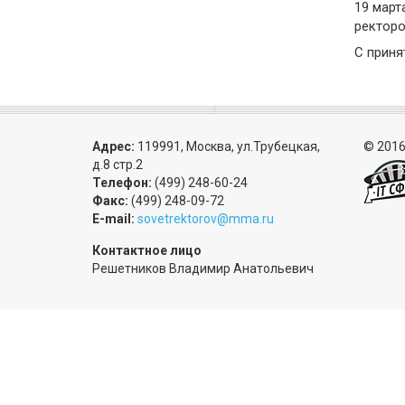
19 март
ректоро
C приня
Адрес:
119991, Москва, ул.Трубецкая,
© 2016
д.8 стр.2
Телефон:
(499) 248-60-24
Факс:
(499) 248-09-72
E-mail:
sovetrektorov@mma.ru
Контактное лицо
Решетников Владимир Анатольевич