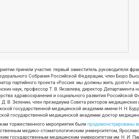
риятии приняли участие: первый заместитель руководителя фра
дерального Собрания Российской Федерации, член Бюро Высше
атор партийного проекта «Россия: мы должны жить долго!» з
ских наук, профессор Т. В. Яковлева; директор Департамента н
рства здравоохранения и социального развития Российской Фед
 Д. В. Зеленин; член президиума Совета ректоров медицинских
ской государственной медицинской академии имени Н. Н. Бурд
кой государственной медицинской академии доктор медицински
икам торжественного мероприятия были
продемонстрированы в
ственным медико-стоматологическим университетом, Ярослав
ким государственным медицинским университетом им. Н. И. П