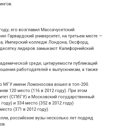
ингов.
 году, его возглавил Массачусетский
нял Гарвардский университет, на третьем месте —
а, Имперский колледж Лондона, Оксфорд,
о, десятку лидеров замыкают Калифорнийский
академической среде, цитируемости публикаций
ношения работодателей к выпускникам, а также
ько МГУ имени Ломоносова вошел в топ-200.
яв 120 место (116 в 2012 году). При этом
ситет (СПбГУ) и Московский государственный
году) и 334 место (352 в 2012 году)
есто (371 в 2012 году).
лли, российские вузы несколько лет подряд
ов.