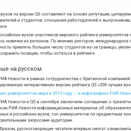
 вузов по версии QS составляют на основе репутации, цитируе
вателей и студентов, отношения работодателей к выпускникам,
хся.
оссийских вузов-участников мирового рейтинга университетов п
сь новички из регионов. По мнению ректоров, международное п
ость привлечь большее число студентов из-за границы, увелич
сохранить позиции, чтобы остаться в рейтинге.
ые на русском
РИА Новости в рамках сотрудничества с британской компанией 
ированную интерактивную версию рейтинга QS «200 лучших вузов 
ших университетов мира в 2013 году — в инфографике РИА Ново
РИА Новости и QS в сентябре заключили соглашение о трехлетн
рсах РИА Новости информационных материалов об образовател
ных и российских вузов, топ университетов по предметным зон
овательными запросами аудитории.
бразом, русскоговорящие читатели впервые смогут ознакомит