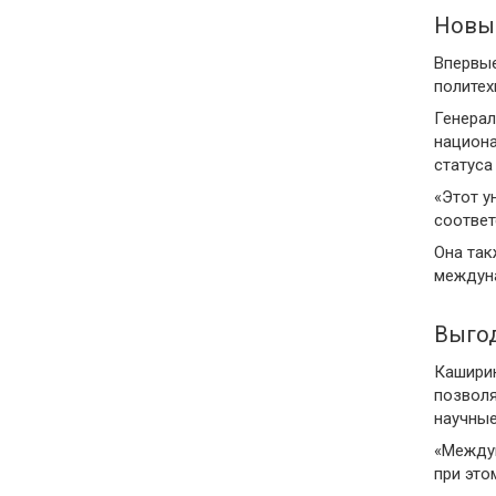
Новы
Впервые
политех
Генерал
национа
статуса
«Этот у
соответ
Она так
междуна
Выгод
Каширин
позволя
научные
«Междун
при это