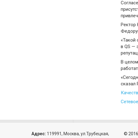
Согласе
присутс
привлеч
Ректор 
Федорук
«Такой 
в QS — 
репутац
В целом
работат
«Сегодн
сказал 
Качеств
Сетевое
Адрес:
119991, Москва, ул.Трубецкая,
© 2016