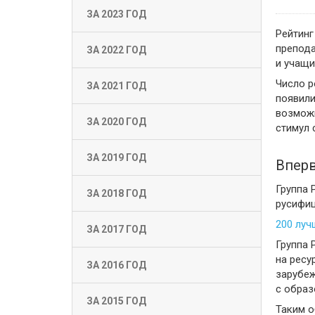
ЗА 2023 ГОД
Рейтинг
препода
ЗА 2022 ГОД
и учащи
Число р
ЗА 2021 ГОД
появили
возможн
ЗА 2020 ГОД
стимул 
ЗА 2019 ГОД
Вперв
Группа 
ЗА 2018 ГОД
русифиц
200 луч
ЗА 2017 ГОД
Группа 
на ресу
ЗА 2016 ГОД
зарубеж
с образ
ЗА 2015 ГОД
Таким о