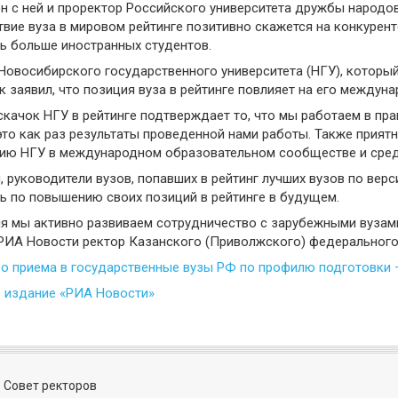
н с ней и проректор Российского университета дружбы народов
твие вуза в мировом рейтинге позитивно скажется на конкурен
ь больше иностранных студентов.
Новосибирского государственного университета (НГУ), который 
 заявил, что позиция вуза в рейтинге повлияет на его междун
скачок НГУ в рейтинге подтверждает то, что мы работаем в пр
это как раз результаты проведенной нами работы. Также приятно
ию НГУ в международном образовательном сообществе и среде
, руководители вузов, попавших в рейтинг лучших вузов по вер
ь по повышению своих позиций в рейтинге в будущем.
я мы активно развиваем сотрудничество с зарубежными вузами,
РИА Новости ректор Казанского (Приволжского) федерального
о приема в государственные вузы РФ по профилю подготовки —
 издание «РИА Новости»
 Совет ректоров