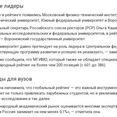
е лидеры
 в рейтинге появились Московский физико-технический инстит
нический университет, Южный федеральный университет и Воро
ьный секретарь Российского союза ректоров (РСР) Ольга Каши
льных исследовательских и федеральных университетов, в рейт
 — Воронежский государственный университет.
ниверситет давно претендует на роль лидера в Центральном ф
ствующую программу развития и успешно ее реализует», — заме
же сообщила, что МГИМО, который также не обладает специаль
родный рейтинг на более чем 200 позиций (с 601 до 386).
ы для вузов
а напомнила, что глобальный рейтинг — это важный инструмен
ет не только привлекать зарубежных студентов, но и увеличи
 исследования и так далее.
ародный академический рынок оценивается многими экспертам
м Россия занимает на нем менее 0,1%», — отметила она.