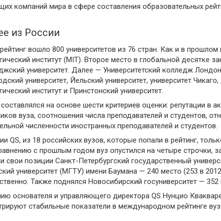
щих компаний мира в сфере составления образовательных рейт
е из России
 рейтинг вошло 800 университетов из 76 стран. Как и в прошлом
гический институт (MIT). Второе место в глобальной десятке за
жский университет. Далее — Университетский колледж Лондон
дский университет, Йельский университет, университет Чикаг
гический институт и Принстонский университет.
 составлялся на основе шести критериев оценки: репутации в 
иков вуза, соотношения числа преподавателей и студентов, от
ельной численности иностранных преподавателей и студентов.
ии QS, из 18 российских вузов, которые попали в рейтинг, тол
равнению с прошлым годом вуз опустился на четыре строчки, зан
и свои позиции Санкт-Петербургский государственный универ
ский университет (МГТУ) имени Баумана — 240 место (253 в 2012 
ственно. Также поднялся Новосибирский госуниверситет — 352 м
ию основателя и управляющего директора QS Нунцио Квакваре
рируют стабильные показатели в международном рейтинге вуз