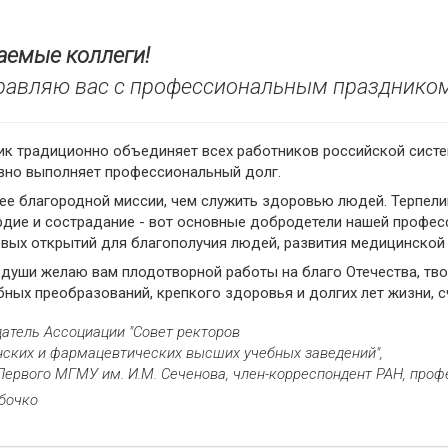
аемые коллеги!
равляю вас с профессиональным праздником
к традиционно объединяет всех работников российской систем
вно выполняет профессиональный долг.
ее благородной миссии, чем служить здоровью людей. Терпели
дие и сострадание - вот основные добродетели нашей професс
вых открытий для благополучия людей, развития медицинской н
 души желаю вам плодотворной работы на благо Отечества, тво
ных преобразований, крепкого здоровья и долгих лет жизни, с
атель Ассоциации "Совет ректоров
ских и фармацевтических высших учебных заведений",
Первого МГМУ им. И.М. Сеченова, член-корреспондент РАН, проф
ыбочко