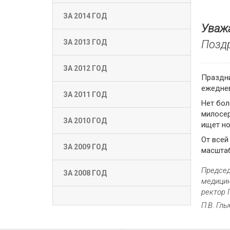
ЗА 2014 ГОД
Уваж
Позд
ЗА 2013 ГОД
ЗА 2012 ГОД
Праздни
ежедне
ЗА 2011 ГОД
Нет бол
милосер
ЗА 2010 ГОД
ищет но
От всей
ЗА 2009 ГОД
масштаб
Председ
ЗА 2008 ГОД
медицин
ректор 
П.В. Гл