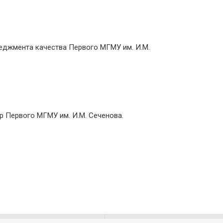
еджмента качества Первого МГМУ им. И.М.
нтр Первого МГМУ им. И.М. Сеченова.