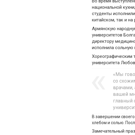
Во время выступлен
национальной кухни
студенты исполнили
китайском, так и на
Армянскую народную
университетов Болг
директору медицинс
исполнила сольную 
Хореографическим т
университета Любов
«Мы гово
со схожи
врачами,
вашей мн
главный 
университ
В завершении своего
хлебом и солью. Пос
Замечательный праз