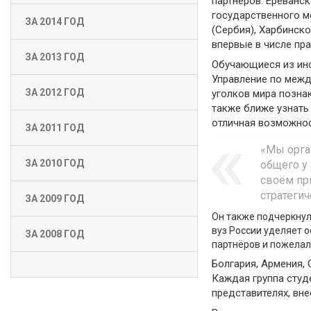
партнёров: Ереванс
государственного ме
ЗА 2014 ГОД
(Сербия), Харбинско
впервые в числе пра
ЗА 2013 ГОД
Обучающиеся из ино
Управление по межд
ЗА 2012 ГОД
уголков мира позна
также ближе узнать 
отличная возможнос
ЗА 2011 ГОД
«Мы орга
ЗА 2010 ГОД
общего у
своём пр
стратеги
ЗА 2009 ГОД
Он также подчеркнул
вуз России уделяет о
ЗА 2008 ГОД
партнёров и пожелал
Болгария, Армения, 
Каждая группа студ
представителях, вне