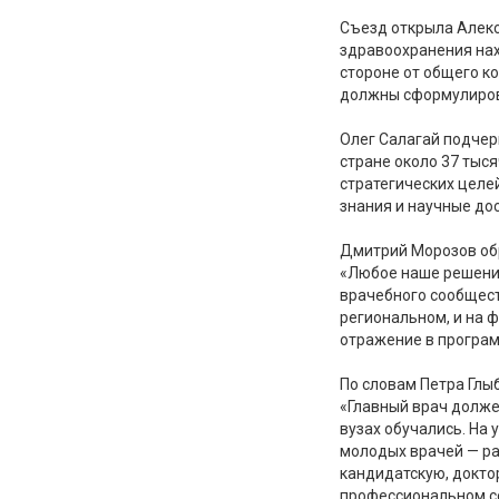
Съезд открыла Алекс
здравоохранения нах
стороне от общего к
должны сформулиров
Олег Салагай подчер
стране около 37 тыс
стратегических целе
знания и научные до
Дмитрий Морозов обр
«Любое наше решение
врачебного сообщест
региональном, и на 
отражение в програм
По словам Петра Глы
«Главный врач долже
вузах обучались. На
молодых врачей — ра
кандидатскую, докто
профессиональном с