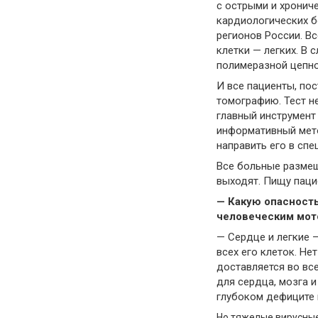
с острыми и хронич
кардиологических бо
регионов России. 
клетки — легких. В 
полимеразной цепно
И все пациенты, по
томографию. Тест не
главный инструмент
информативный мето
направить его в сп
Все больные размещ
выходят. Пищу паци
— Какую опасност
человеческим мот
— Сердце и легкие 
всех его клеток. Не
доставляется во вс
для сердца, мозга 
глубоком дефиците 
Но тяжелые вирусные