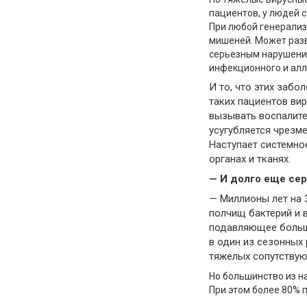
пациентов, у людей 
При любой генерализ
мишеней. Может разв
серьезным нарушени
инфекционного и алл
И то, что этих забо
таких пациентов вир
вызывать воспалите
усугубляется чрезм
Наступает системно
органах и тканях.
— И долго еще сер
— Миллионы лет на
полчищ бактерий и 
подавляющее больши
в один из сезонных
тяжелых сопутствую
Но большинство из н
При этом более 80% п