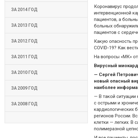
Коронавирус продол
ЗА 2014 ГОД
интервенционной ка
пациентов, а больн
ЗА 2013 ГОД
больных обнаружили
пациентов с сердеч
Какую опасность пр
ЗА 2012 ГОД
СOVID-19? Как вест
На вопросы «МК» от
ЗА 2011 ГОД
Вирусный миокард
ЗА 2010 ГОД
— Сергей Петрович
новый опасный вир
наиболее информа
ЗА 2009 ГОД
— В такой ситуации
с острыми и хронич
ЗА 2008 ГОД
кардиологических бо
регионов России. 
клетки — легких. В 
полимеразной цепно
И все пациенты, по