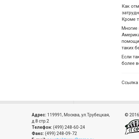
Как отм
затрудн
Кроме т
Многие 
Америка
помощи 
таких б
Если та
более в
Ссылка
Адрес:
119991, Москва, ул.Трубецкая,
© 2016
д.8 стр.2
Телефон:
(499) 248-60-24
Факс:
(499) 248-09-72