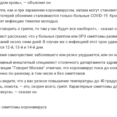
дом кровь», — объяснил он.
ппе, как и при заражении коронавирусом, запахи могут становит
потерей обоняния сталкиваются только больные COVID-19. Кро
ят инфекцию тяжелее молодых.
 говорить о гриппе, то там у нас будет все наоборот», - сказал о
ист рассказал, что у больных гриппом или ОРЗ симптомы разв
аний около семи дней. В случае же с инфекцией этот срок удв
я 12-й, 13-й и 14-й дни.
ремя самочувствие заболевшего или резко ухудшается, или он н
лавный внештатный специалист столичного департамента здра
анции "Говорит Москва" отмечал, что коронавирус пока до кон
нно по-разному, в том числе и без симптомов.
ы видите, что у вас резкое повышение температуры до 40 градус
ь, ломота, — это, скорее всего, грипп. Характерные симптомы д
 вкуса», — сказал он.
е симптомы коронавируса