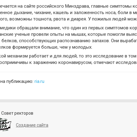
ечается на сайте российского Минздрава, главные симптомы ко
енное дыхание, чихание, кашель и заложенность носа, боли в мы
ого, возможны тошнота, рвота и диарея. У пожилых людей може
медики обращали внимание, что один из первых симптомов коро
нские ученые провели опыты на мышах, которые помогли выясн
белков, способствующих распознаванию запахов. Они вырабаты
елков формируется больше, чем у молодых.
кой механизм работает и для людей, то это исследование в то
осприимчивы к заражению коронавирусом, отмечают исследова
 на публикацию:
ria.ru
 Совет ректоров
Создание сайта