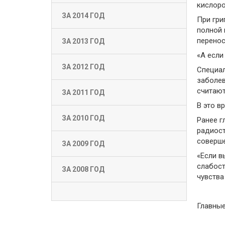
кислоро
ЗА 2014 ГОД
При гри
полной 
перенос
ЗА 2013 ГОД
«А если
ЗА 2012 ГОД
Специал
заболев
считаютс
ЗА 2011 ГОД
В это в
ЗА 2010 ГОД
Ранее г
радиост
соверше
ЗА 2009 ГОД
«Если в
слабост
ЗА 2008 ГОД
чувства
Главны