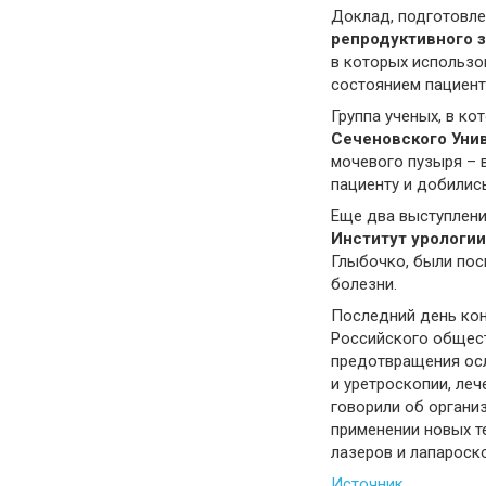
Доклад, подготовле
репродуктивного 
в которых использо
состоянием пациент
Группа ученых, в к
Сеченовского Уни
мочевого пузыря – 
пациенту и добилис
Еще два выступлени
Институт урологи
Глыбочко, были пос
болезни.
Последний день кон
Российского общест
предотвращения осл
и уретроскопии, ле
говорили об органи
применении новых т
лазеров и лапароско
Источник