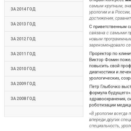
самым крупным, зна
ЗА 2014 ГОД
урологии и в России
достижения, сравнит
ЗА 2013 ГОД
С приветственным с
связана с самыми п
новым программным 
ЗА 2012 ГОД
зарекомендовало се
Проректор по клини
ЗА 2011 ГОД
Виктор Фомин пожел
повысить свой проф
ЗА 2010 ГОД
диагностики и лече
урологических, сох
ЗА 2009 ГОД
Петр Глыбочко выст
формула будущего».
здравоохранения, с
ЗА 2008 ГОД
роботизации медиц
«В урологии всегда 
впереди других спец
специальность, урол