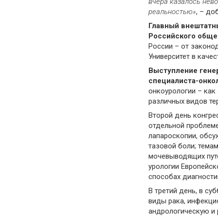
вчера казалось нев
реальностью»
, – до
Главный внештатн
Российского обще
России – от законо
Университет в каче
Выступление гене
специалиста-онко
онкоурологии – как
различных видов те
Второй день конгре
отдельной проблеме
лапароскопии, обсу
тазовой боли; тема
мочевыводящих путе
урологии Европейск
способах диагностик
В третий день, в су
виды рака, инфекци
андрологическую и 