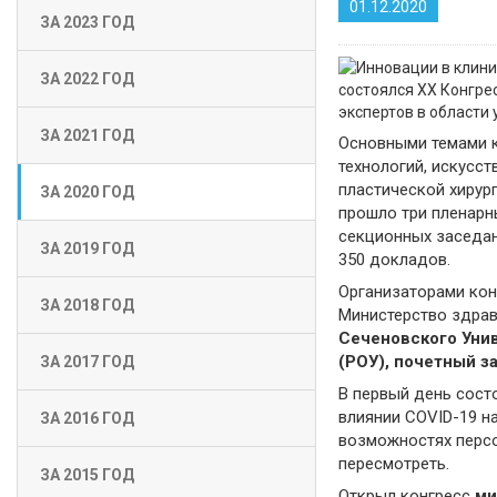
01.12.2020
ЗА 2023 ГОД
ЗА 2022 ГОД
состоялся XX Конгрес
экспертов в области 
ЗА 2021 ГОД
Основными темами к
технологий, искусст
пластической хирург
ЗА 2020 ГОД
прошло три пленарн
секционных заседан
ЗА 2019 ГОД
350 докладов.
Организаторами кон
ЗА 2018 ГОД
Министерство здрав
Сеченовского Уни
(РОУ), почетный 
ЗА 2017 ГОД
В первый день сост
влиянии COVID-19 н
ЗА 2016 ГОД
возможностях персо
пересмотреть.
ЗА 2015 ГОД
Открыл конгресс
ми