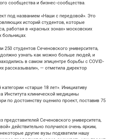
ного сообщества и бизнес-сообщества.
ект под названием «Наши с передовой». Это
новляющих историй студентов, которые
а, работая в «красных зонах» московских
х больницах.
ли 250 студентов Сеченовского университета,
должно узнать как можно больше людей, и
находились в самом эпицентре борьбы с COVID-
них рассказывали», — отметила директор
категории «старше 18 лет». Инициативу
са Института клинической медицины
юри по достоинству оценило проект, поставив 75
из представителей Сеченовского университета,
вой» действительно получился очень ярким,
 некоторые другие вузы подхватили нашу