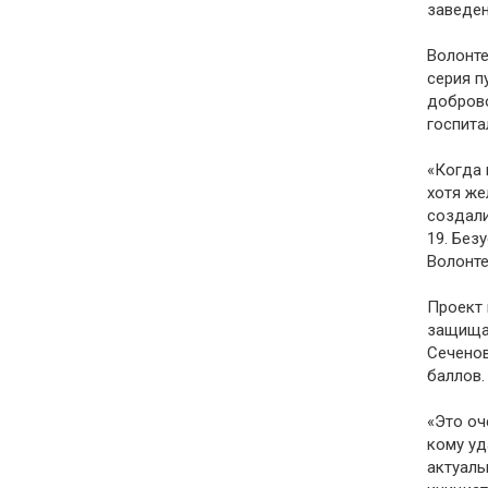
заведен
Волонте
серия п
доброво
госпита
«Когда 
хотя же
создали
19. Без
Волонте
Проект 
защищал
Сеченов
баллов.
«Это оч
кому уд
актуаль