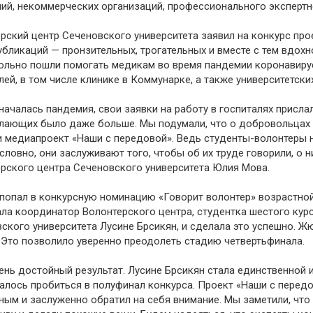
ий, некоммерческих организаций, профессионального эксперт
рский центр Сеченовского университета заявил на конкурс про
убликаций — пронзительных, трогательных и вместе с тем вдох
льно пошли помогать медикам во время пандемии коронавирус
лей, в том числе клинике в Коммунарке, а также университетски
началась пандемия, свои заявки на работу в госпиталях присла
лающих было даже больше. Мы подумали, что о добровольцах 
 медиапроект «Наши с передовой». Ведь студенты-волонтеры 
условно, они заслуживают того, чтобы об их труде говорили, о 
рского центра Сеченовского университета Юлия Мова.
попал в конкурсную номинацию «Говорит волонтер» возрастной 
а координатор Волонтерского центра, студентка шестого кур
ского университета Лусине Брсикян, и сделала это успешно. Ж
 Это позволило уверенно преодолеть стадию четвертьфинала.
ень достойный результат. Лусине Брсикян стала единственной 
алось пробиться в полуфинал конкурса. Проект «Наши с передо
ным и заслуженно обратил на себя внимание. Мы заметили, что