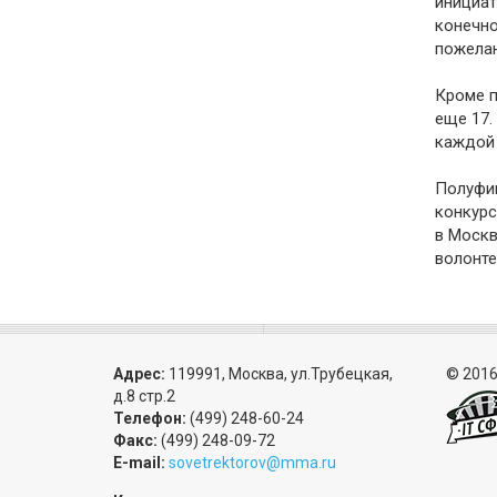
инициат
конечно
пожелан
Кроме п
еще 17.
каждой
Полуфин
конкурс
в Москв
волонте
Адрес:
119991, Москва, ул.Трубецкая,
© 2016
д.8 стр.2
Телефон:
(499) 248-60-24
Факс:
(499) 248-09-72
E-mail:
sovetrektorov@mma.ru