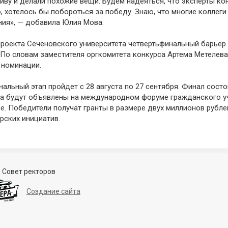
иву и делали похожие вещи. Будем надеяться, что эксперты ко
, хотелось бы побороться за победу. Знаю, что многие колле
ия», — добавила Юлия Мова.
роекта Сеченовского университета четвертьфинальный барьер
 По словам заместителя оргкомитета конкурса Артема Метелева,
 номинации.
альный этап пройдет с 28 августа по 27 сентября. Финал состо
а будут объявлены на международном форуме гражданского уч
е. Победители получат гранты в размере двух миллионов рубл
рских инициатив.
 Совет ректоров
Создание сайта