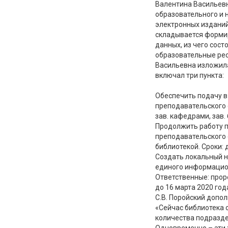
Валентина Васильевн
образовательного и н
электронных изданий
складывается формир
данных, из чего сос
образовательные рес
Васильевна изложила
включал три пункта:
Обеспечить подачу в
преподавательского 
зав. кафедрами, зав.
Продолжить работу п
преподавательского с
библиотекой. Сроки: 
Создать локальный 
единого информацион
Ответственные: проре
до 16 марта 2020 год
С.В. Поройский допо
«Сейчас библиотека 
количества подразде
Одновременно – эти 