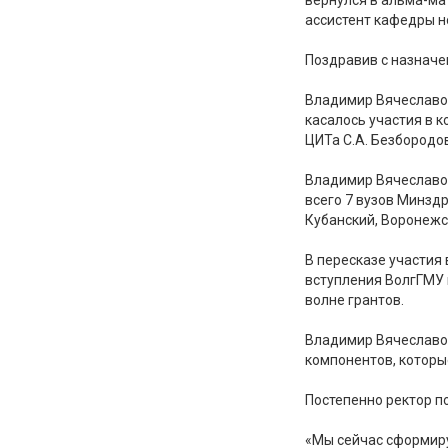
ассистент кафедры н
Поздравив с назначе
Владимир Вячеславов
касалось участия в 
ЦИТа С.А. Безбородов
Владимир Вячеславов
всего 7 вузов Минзд
Кубанский, Воронежс
В пересказе участия
вступления ВолгГМУ 
волне грантов.
Владимир Вячеславов
компонентов, которы
Постепенно ректор п
«Мы сейчас сформиру