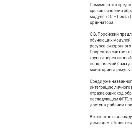
Помимо этого предст
сроков освоения обр
модуля «1С – Проф»)
ординатора.
С.В. Поройский пред
обучающих модулей: 
ресурса синхронного
Проректор считает в
группы через личный
пополняемой базы да
мониторинга результ
Среди уже названног
интеграцию личного 
отражающих ход обра
последующем ФГТ); з
доступ к рабочим пр
В качестве содоклад
докладом «Полнотекс