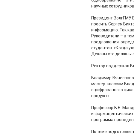
научных сотрудников
Президент ВолгГМУ В
просить Сергея Викт
информацию. Так как 
Руководители – в те
предложения: опреде
студентов. «Когда уж
Деканы это должны с
Ректор поддержал Вл
Владимир Вячеславов
мастер-классам Вла
оцифрованного цикл 
продукт».
Профессор В.Б. Манд
и фармацевтических 
программа проведены
По теме подготовки 