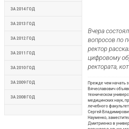
ЗА 2014 ГОД
ЗА 2013 ГОД
Вчера состоял
ЗА 2012 ГОД
вопросов по п
ректор расска
ЗА 2011 ГОД
цифровому об
ректората, ко
ЗА 2010 ГОД
ЗА 2009 ГОД
Прежде чем начать з
Вячеславович объяви
техническом универс
ЗА 2008 ГОД
медицинских наук, п
лечебного факультет
Сергей Владимирович
Науменко, заместите
Дмитриенко в универ
вернулся в альма-мат