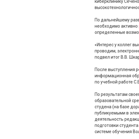
киберклинику Сечено
высокотехнологичнос
По дальнейшему разв
необходимо активно 
определенные возмож
«Интерес у коллег в
проводим, электронн
подвел итог В.В. Шка
После выступления р
информационная обра
по учебной работе С.
По результатам сво
образовательной сре
студена (на базе до
публикуемыми в элек
деятельность редакц
подготовки студента
системе обучения Во