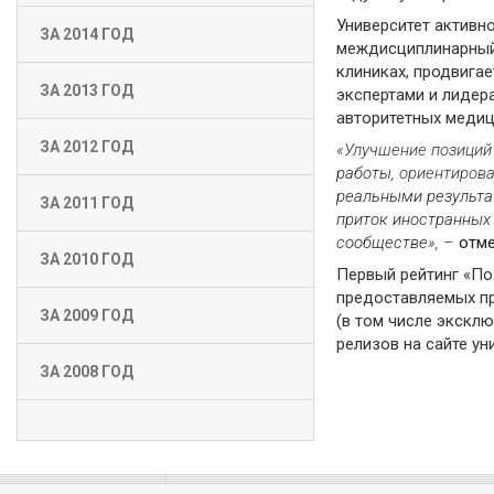
Университет активн
ЗА 2014 ГОД
междисциплинарный 
клиниках, продвига
ЗА 2013 ГОД
экспертами и лидер
авторитетных медиц
ЗА 2012 ГОД
«Улучшение позиций 
работы,
ориентирова
реальными результа
ЗА 2011 ГОД
приток иностранных
сообществе», –
отм
ЗА 2010 ГОД
Первый рейтинг «По
предоставляемых пр
ЗА 2009 ГОД
(в том числе экскл
релизов на сайте ун
ЗА 2008 ГОД