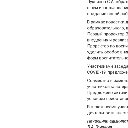
Лукьянов С.А. обрат
с чем использовани
создание новой раб
В рамках повестки 
образовательного, 
Первый проректор В
внедрения и реализ
Проректор по воспи
уделить особое вни
форм воспитательно
Участниками заседа
COVID-19, предложе
Совместно в рамках
участников кластер
Предложено активиз
условиях приостано
В целом всеми учас
деятельности класт
Начальник админист
Л.А. Гришина,