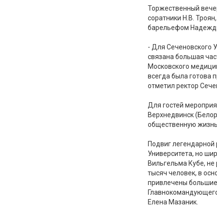
Торжественный вечер
соратники Н.В. Троя
барельефом Надежды 
- Для Сеченовского 
связана большая час
Московского медицин
всегда была готова 
отметил ректор Сече
Для гостей мероприя
Верхнедвинск (Белор
общественную жизнь
Подвиг легендарной 
Университета, но ши
Вильгельма Кубе, не
тысяч человек, в ос
привлечены большие 
Главнокомандующего 
Елена Мазаник.