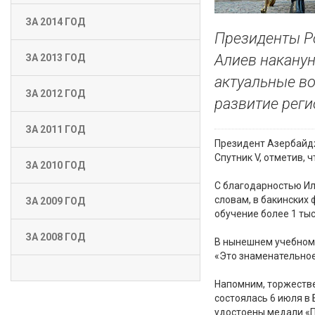
ЗА 2014 ГОД
Президенты Р
Алиев наканун
ЗА 2013 ГОД
актуальные во
ЗА 2012 ГОД
развитие реги
ЗА 2011 ГОД
Президент Азербайдж
Спутник V, отметив, 
ЗА 2010 ГОД
С благодарностью Ил
словам, в бакинских
ЗА 2009 ГОД
обучение более 1 тыс
ЗА 2008 ГОД
В нынешнем учебном 
«Это знаменательное
Напомним, торжеств
состоялась 6 июля в 
удостоены медали «П