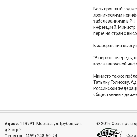
Весь прошлый год ме
хроническими неинф
заболеваниями в РФ 
инфекцией. Министр 
перечня стран с выс
В завершении выступ
“В первую очередь, 
коронавирусной инфе
Министр также побла
Татьяну Голикову, А
Российской Федераци
общественных движен
Адрес:
119991, Москва, ул.Трубецкая,
© 2016 Совет ректо
д.8 стр.2
Созд
Телефон:
(499) 248-60-24