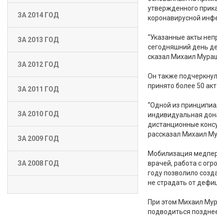
утвержденного прика
ЗА 2014 ГОД
коронавирусной инфе
“Указанные акты неп
ЗА 2013 ГОД
сегодняшний день де
сказал Михаил Мура
ЗА 2012 ГОД
Он также подчеркнул
принято более 50 акт
ЗА 2011 ГОД
“Одной из принципиа
ЗА 2010 ГОД
индивидуальная дон
дистанционные консу
рассказал Михаил М
ЗА 2009 ГОД
Мобилизация медперс
врачей, работа с ог
ЗА 2008 ГОД
году позволило созд
не страдать от дефи
При этом Михаил Мур
подводиться позднее