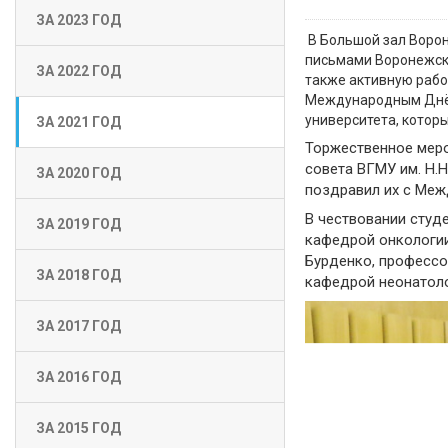
ЗА 2023 ГОД
В Большой зал Воро
письмами Воронежско
ЗА 2022 ГОД
также активную рабо
Международным Днём
университета, котор
ЗА 2021 ГОД
Торжественное меро
совета ВГМУ им. Н.
ЗА 2020 ГОД
поздравил их с Меж
В чествовании студ
ЗА 2019 ГОД
кафедрой онкологии
Бурденко, профессо
ЗА 2018 ГОД
кафедрой неонатоло
ЗА 2017 ГОД
ЗА 2016 ГОД
ЗА 2015 ГОД