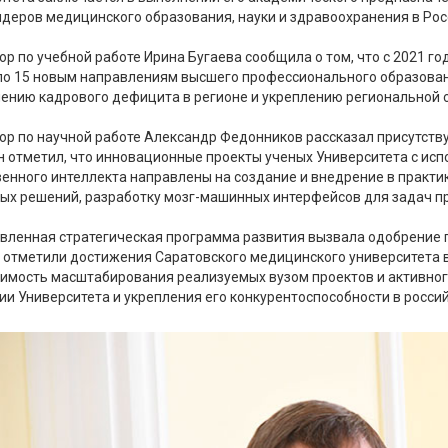
идеров медицинского образования, науки и здравоохранения в Рос
ор по учебной работе Ирина Бугаева сообщила о том, что с 2021 го
по 15 новым направлениям высшего профессионального образовани
ению кадрового дефицита в регионе и укреплению региональной 
ор по научной работе Александр Федонников рассказал присутств
н отметил, что инновационные проекты ученых Университета с ис
венного интеллекта направлены на создание и внедрение в практ
ых решений, разработку мозг-машинных интерфейсов для задач п
вленная стратегическая программа развития вызвала одобрение 
 отметили достижения Саратовского медицинского университета 
имость масштабирования реализуемых вузом проектов и активно
ии Университета и укрепления его конкурентоспособности в росси