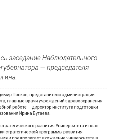
лось заседание Наблюдательного
-губернатора — председателя
ргина.
адимир Попков, представители администрации
ств, главные врачи учреждений здравоохранения
ебной работе — директор института подготовки
зования Ирина Бугаева.
тратегического развития Университета и план
ки стратегической программы развития
ния и предполагает вхождение университета в