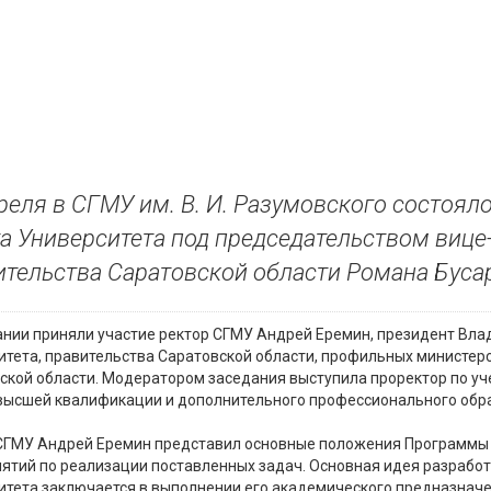
реля в СГМУ им. В. И. Разумовского состоя
а Университета под председательством вице
тельства Саратовской области Романа Буса
ании приняли участие ректор СГМУ Андрей Еремин, президент Вл
итета, правительства Саратовской области, профильных министер
ской области. Модератором заседания выступила проректор по уч
высшей квалификации и дополнительного профессионального обра
СГМУ Андрей Еремин представил основные положения Программы с
ятий по реализации поставленных задач. Основная идея разработ
итета заключается в выполнении его академического предназначе