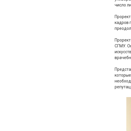
число л
Прорект
кадров 
преодол
Прорект
СГМУ. О
искусст
врачебн
Предста
которые
необход
репутац