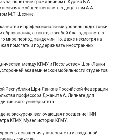
зыва, почётным гражданином г. Курска В.А.
ю и связям с общественностью доцентом А.А.
ом М.Т. Шехине.
 качество и профессиональный уровень подготовки
образования, а также, с особой благодарностью
го мира период пандемии. Но, даже несмотря на
олжал помогать и поддерживать иностранных
удничества между КГМУ и Посольством Шри-Ланки
вусторонней академической мобильности студентов
ой Республики Шри-Ланка в Российской Федерации
ельства профессора Джанита А. Лиянаге для
дицинского университета.
едена экскурсия, включающая посещение НИИ
атра КГМУ, Музея истории КГМУ.
 уровень оснащения университета и созданной
транных граждан.