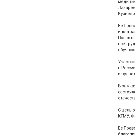
медицин
Лазарен
Кузнецо
Ее Прев
иностра
Посол о
все тру
обучающ
Участни
в Росси
и препо
В рамка
состоял
отечест
С целью
КГМУ, Ф
Ее Прев
благопр