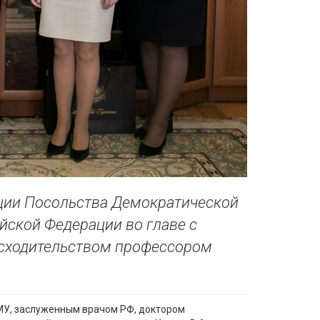
гации Посольства Демократической
йской Федерации во главе с
сходительством профессором
ГМУ, заслуженным врачом РФ, доктором