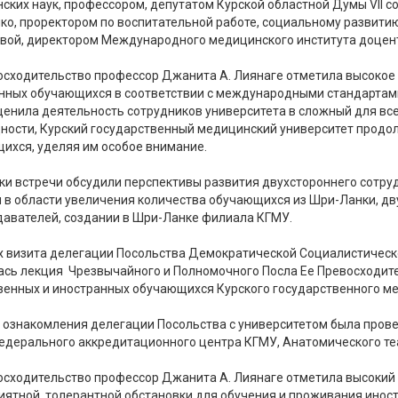
ских наук, профессором, депутатом Курской областной Думы VII со
ко, проректором по воспитательной работе, социальному развити
вой, директором Международного медицинского института доцент
осходительство профессор Джанита А. Лиянаге отметила высокое
нных обучающихся в соответствии с международными стандартами 
ценила деятельность сотрудников университета в сложный для все
дности, Курский государственный медицинский университет прод
ихся, уделяя им особое внимание.
ки встречи обсудили перспективы развития двухстороннего сотр
и в области увеличения количества обучающихся из Шри-Ланки, д
давателей, создании в Шри-Ланке филиала КГМУ.
х визита делегации Посольства Демократической Социалистическ
ась лекция Чрезвычайного и Полномочного Посла Ее Превосходит
венных и иностранных обучающихся Курского государственного ме
 ознакомления делегации Посольства с университетом была пров
едерального аккредитационного центра КГМУ, Анатомического те
осходительство профессор Джанита А. Лиянаге отметила высокий
иятной, толерантной обстановки для обучения и проживания инос