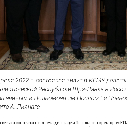
преля 2022 г. состоялся визит в КГМУ деле
листической Республики Шри-Ланка в Росси
вычайным и Полномочным Послом Ее Прево
та А. Лиянаге
х визита состоялась встреча делегации Посольства с ректором К