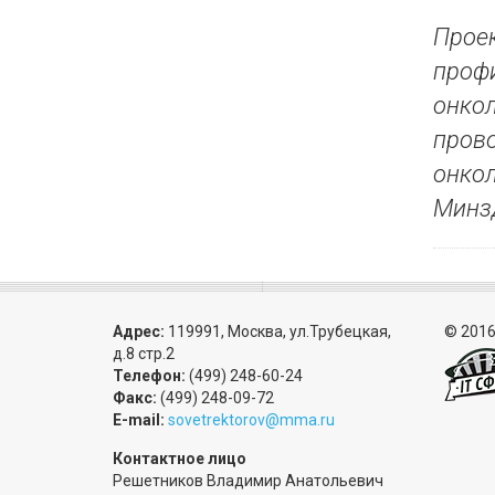
Проек
профи
онкол
пров
онкол
Минзд
Адрес:
119991, Москва, ул.Трубецкая,
© 2016
д.8 стр.2
Телефон:
(499) 248-60-24
Факс:
(499) 248-09-72
E-mail:
sovetrektorov@mma.ru
Контактное лицо
Решетников Владимир Анатольевич