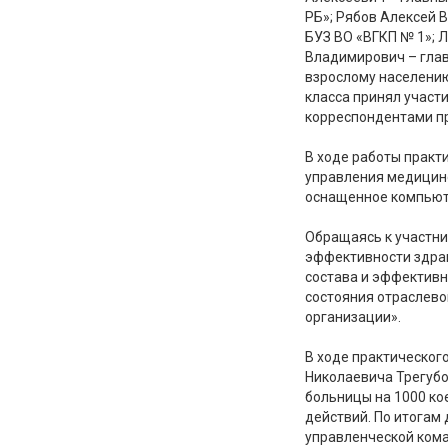
РБ»; Рябов Алексей 
БУЗ ВО «ВГКП № 1»; 
Владимирович – глав
взрослому населению
класса принял участ
корреспондентами пр
В ходе работы практ
управления медицинс
оснащенное компьюте
Обращаясь к участни
эффективности здра
состава и эффективн
состояния отраслево
организации».
В ходе практическог
Николаевича Трегубо
больницы на 1000 ко
действий. По итогам
управленческой ком