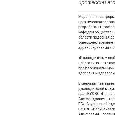
профессор это
Мероприятие в форма
практическая состав
разработаны профес
кафедры общественно
области подобная де
совершенствование п
здравоохранения и о
«Руководитель – осо
нового типа – это к
профессиональными 
здоровья и здравоох
В мероприятии приня
руководителей медиц
врач БУЗ ВО «Павлов
Александрович – гла
РБ»; Акульшина Наде
БУЗ ВО «Верхнехавск
Алексеевич – главны