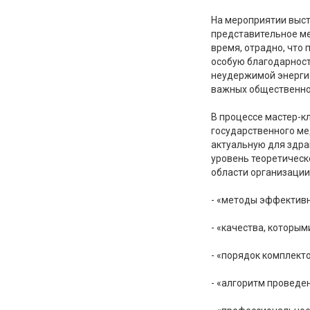
На мероприятии выст
представительное ме
время, отрадно, что
особую благодарност
неудержимой энергие
важных общественно 
В процессе мастер-к
государственного ме
актуальную для здра
уровень теоретическ
области организации
- «методы эффективн
- «качества, которы
- «порядок комплект
- «алгоритм проведе