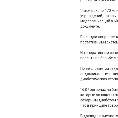
"Также около 470 мл
учреждений, которые
медорганизаций в 60
документе.
Еще одно направлени
портативными систем
На оперативном сов
проекта по борьбе с
По ее словам, за те
эндокринологический
диабетическая стопа
"В 87 регионах на б
которые оснащены ан
сахарным диабетом п
что в принципе гово
В докладе отмечаетс