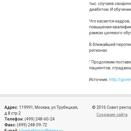
тыс. случаев сахарн
диабетом. И обучени
Что касается кадров
повышения квалифик
рамках целевого обу
В ближайшей перспек
регионах.
" Продолжим поставк
пациентов, страдающ
Источник:
http://gov
Адрес:
119991, Москва, ул.Трубецкая,
© 2016 Совет ректо
д.8 стр.2
Создание сайта
Телефон:
(499) 248-60-24
Факс:
(499) 248-09-72
E-mail:
sovetrektorov@mma.ru