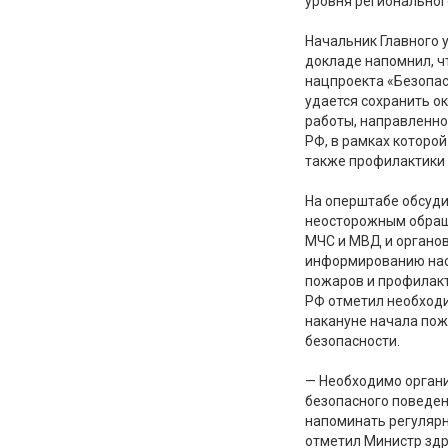
уровня регионально
Начальник Главного 
докладе напомнил, ч
нацпроекта «Безопас
удается сохранить о
работы, направленно
РФ, в рамках которо
также профилактики 
На оперштабе обсуди
неосторожным обращ
МЧС и МВД и органов
информированию нас
пожаров и профилакт
РФ отметил необходи
накануне начала пож
безопасности.
— Необходимо органи
безопасного поведен
напоминать регулярн
отметил Министр зд