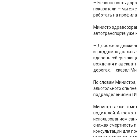
— Безопасность дор
показатели — мы еж
работать на профила
Министр здравоохран
автотранспорте уже 
— Дорожное движение
и роддомах должны б
здоровьесберегающем
вождения и адекват
дорогах, — сказал М
По словам Министра,
алкогольного опьяне
подразделениями ГИ
Министр также отмет
водителей. А грамот
использованием сани
снижая смертность п
консультаций для по