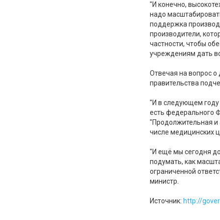
"И конечно, высокот
надо масштабировать
поддержка производс
производители, кото
частности, чтобы об
учреждениям дать вс
Отвечая на вопрос о
правительства подчер
"И в следующем году
есть федерального Ф
"Продолжительная и 
числе медицинских ц
"И ещё мы сегодня до
подумать, как масшт
ограниченной ответс
министр.
Источник:
http://gov