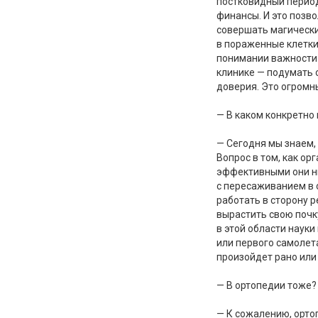
постковидный период
финансы. И это позв
совершать магически
в пораженные клетки
понимании важности г
клинике — подумать 
доверия. Это огромны
— В каком конкретно
— Сегодня мы знаем, 
Вопрос в том, как ор
эффективными они ни
с пересаживанием в ор
работать в сторону р
вырастить свою почку
в этой области наук
или первого самолета
произойдет рано или
— В ортопедии тоже?
— К сожалению, орто