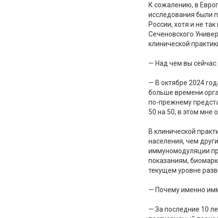
К сожалению, в Евро
исследования были п
России, хотя и не та
Сеченовского Универ
клинической практик
— Над чем вы сейчас
— В октябре 2024 го
больше времени орга
по-прежнему предста
50 на 50, в этом мне
В клинической практ
населения, чем друг
иммуномодуляции про
показаниям, биомарке
текущем уровне разв
— Почему именно имм
— За последние 10 ле