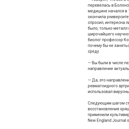
перевелась в Болонс
медицине начался в 19
окончила университе
спросил, интересна 
было, только металл
широчайшего научног
биолог профессор Кон
почему бы не занятьс
среду.
— Вы были в числе п
направление актуал
— Да, это направлен
ревматоидного артри
использовал вирусны
Следующим шагом ста
восстановления хрящ
применили культивир
New England Journal 