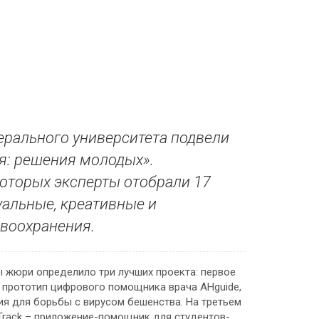
ерального университета подвели
я: решения молодых».
которых эксперты отобрали 17
уальные, креативные и
воохранения.
ы жюри определило три лучших проекта: первое
 прототип цифрового помощника врача AHguide,
ия для борьбы с вирусом бешенства. На третьем
Track – приложение-помощник для студентов-