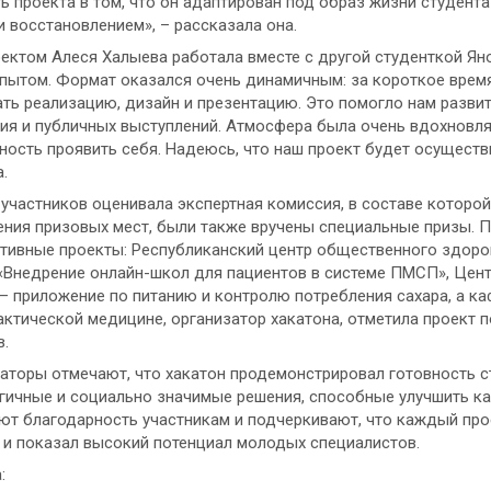
ь проекта в том, что он адаптирован под образ жизни студент
и восстановлением», – рассказала она.
ектом Алеся Халыева работала вместе с другой студенткой Яно
пытом. Формат оказался очень динамичным: за короткое время
ть реализацию, дизайн и презентацию. Это помогло нам разви
я и публичных выступлений. Атмосфера была очень вдохновляю
ость проявить себя. Надеюсь, что наш проект будет осуществи
.
участников оценивала экспертная комиссия, в составе которо
ния призовых мест, были также вручены специальные призы. 
тивные проекты: Республиканский центр общественного здор
«Внедрение онлайн-школ для пациентов в системе ПМСП», Цен
– приложение по питанию и контролю потребления сахара, а к
ктической медицине, организатор хакатона, отметила проект п
в.
аторы отмечают, что хакатон продемонстрировал готовность 
гичные и социально значимые решения, способные улучшить к
т благодарность участникам и подчеркивают, что каждый про
 и показал высокий потенциал молодых специалистов.
а: