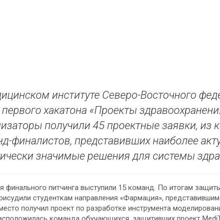
ицинском институте Северо-Восточного фед
 первого хакатона «Проекты здравоохранени
изаторы получили 45 проектные заявки, из 
д-финалистов, представивших наиболее акт
ически значимые решения для системы здра
я финального питчинга выступили 15 команд. По итогам защит
рисудили студенткам направления «Фармация», представившим
место получил проект по разработке инструмента моделирован
асположилась команда обучающихся, защитивших проект Medi