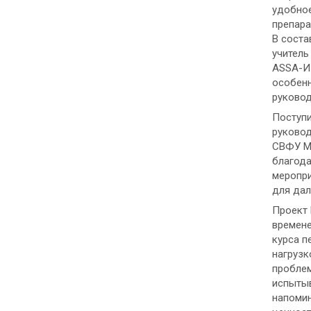
удобное
препара
В соста
учитель
ASSA-ИЦ
особенн
руково
Поступи
руковод
СВФУ Ма
благода
меропри
для дал
Проект 
времене
курса п
нагрузк
проблем
испытыв
напомин