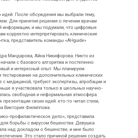
 идей. После обсуждения мы выбрали тему,
ем. Для принятия решения о лечении врачам
й информации, и мы подумали, что цифровые
нам корректно интерпретировать клинические
нтка, представитель команды «AHguide»
дра Мандарова, Айна Никифорова. Никто из
начали с базового алгоритма и постепенно
овый и интересный опыт. Мы планируем
и тестирование на дополнительных клинических
 с медициной, требуют экспертизы, апробации и
ньше я участвовала только в школьных научно-
илась свободная и неформальная атмосфера.
презентации своих идей: кто-то читал стихи,
ла Виктория Филиппова.
ико-профилактическое дело», представила
o для борьбы с вирусом бешенства. Девушка
тала над докладом о бешенстве, и мне было
еспечения. Это стало причиной решения создать