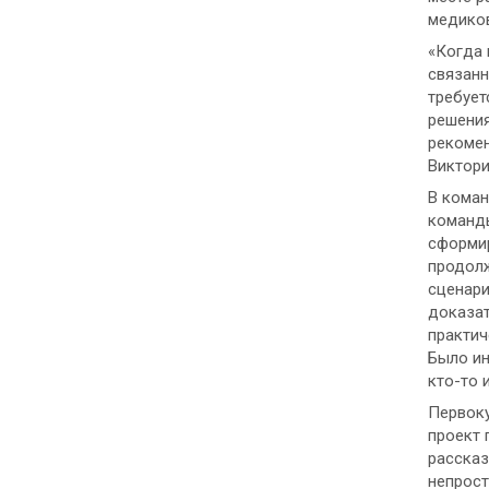
медико
«Когда 
связанн
требует
решения
рекомен
Виктори
В коман
команды
сформир
продолж
сценари
доказат
практич
Было ин
кто-то 
Первоку
проект 
рассказ
непрост