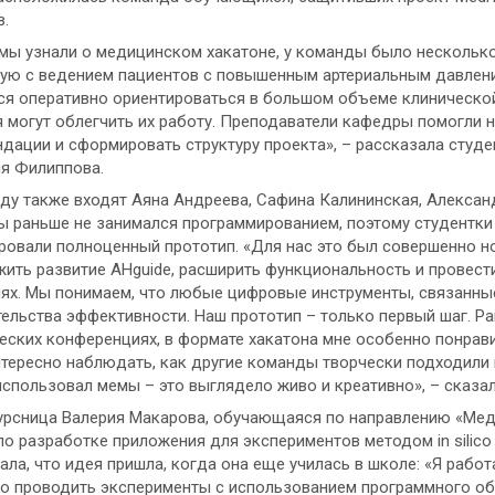
в.
мы узнали о медицинском хакатоне, у команды было несколько
ую с ведением пациентов с повышенным артериальным давлени
ся оперативно ориентироваться в большом объеме клиническо
 могут облегчить их работу. Преподаватели кафедры помогли 
дации и сформировать структуру проекта», – рассказала студе
я Филиппова.
ду также входят Аяна Андреева, Сафина Калининская, Алексан
 раньше не занимался программированием, поэтому студентки 
овали полноценный прототип. «Для нас это был совершенно н
ить развитие AHguide, расширить функциональность и провест
ях. Мы понимаем, что любые цифровые инструменты, связанные
ельства эффективности. Наш прототип – только первый шаг. Ра
еских конференциях, в формате хакатона мне особенно понрав
тересно наблюдать, как другие команды творчески подходили к 
использовал мемы – это выглядело живо и креативно», – сказа
рсница Валерия Макарова, обучающаяся по направлению «Мед
по разработке приложения для экспериментов методом in silic
ала, что идея пришла, когда она еще училась в школе: «Я рабо
о проводить эксперименты с использованием программного об