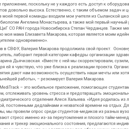
 приложение, поскольку не у каждого есть доступ к оборудов
тов довольно высока. Естественно, с таким объемом задач и ц
в моей первой команды входили мои учителя из Сыланской шко
 биологии Ангелина Монастырева, а также мой первый научный
иГ СО РАН города Новосибирска Степан Черданцев. Также ме
о моя мама Елизавета Макарова, которая является моим идей
дителем одновременно».
в в СВФУ, Валерия Макарова продолжила свой проект. Основн
итель, лаборант первой категории кафедры организации здра
рина Дьячковская. «Вместе с ней мы скорректировали, сузили,
ря ей я чувствую, что уже близка к реализации проекта. Орган
ятия дают нам возможность осуществить наши мечты или хотя
ьнейшей работы», – резюмирует Валерия Макарова.
MediTrack – это мобильное приложение, помогающее студента
м, отслеживать уровень стресса и предотвращать эмоциональн
едиатрического отделения Алеся Халыева. «Идея родилась из 
ой, постоянными дедлайнами и нехваткой времени на отдых. Дл
ы, мы провели опрос среди студентов-медиков из разных вузов
ают стресс именно из-за переутомления и плохого тайм-менед
ания и трекер эмоционального состояния, предлагаются индив