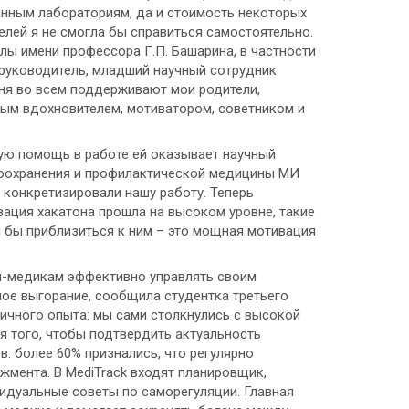
анным лабораториям, да и стоимость некоторых
елей я не смогла бы справиться самостоятельно.
лы имени профессора Г.П. Башарина, в частности
 руководитель, младший научный сотрудник
ня во всем поддерживают мои родители,
ным вдохновителем, мотиватором, советником и
ую помощь в работе ей оказывает научный
воохранения и профилактической медицины МИ
 конкретизировали нашу работу. Теперь
изация хакатона прошла на высоком уровне, такие
 бы приблизиться к ним – это мощная мотивация
м-медикам эффективно управлять своим
ое выгорание, сообщила студентка третьего
личного опыта: мы сами столкнулись с высокой
я того, чтобы подтвердить актуальность
: более 60% признались, что регулярно
жмента. В MediTrack входят планировщик,
идуальные советы по саморегуляции. Главная