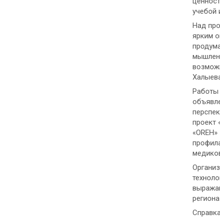
ценност
учебой 
Над про
ярким о
продума
мышлени
возможн
Халыева
Работы 
объявле
перспек
проект 
«ОREH» 
профила
медико
Организ
техноло
выражаю
региона
Справк