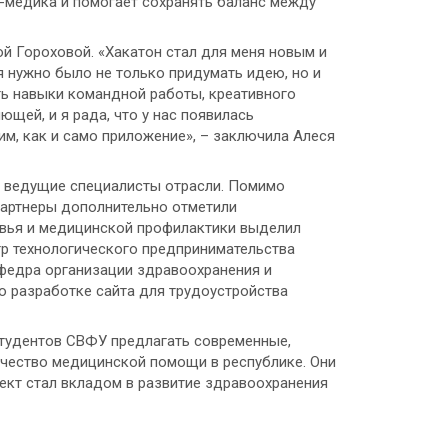
а-медика и помогает сохранять баланс между
й Гороховой. «Хакатон стал для меня новым и
 нужно было не только придумать идею, но и
ть навыки командной работы, креативного
щей, и я рада, что у нас появилась
м, как и само приложение», – заключила Алеся
й ведущие специалисты отрасли. Помимо
Партнеры дополнительно отметили
овья и медицинской профилактики выделил
тр технологического предпринимательства
афедра организации здравоохранения и
о разработке сайта для трудоустройства
студентов СВФУ предлагать современные,
ачество медицинской помощи в республике. Они
ект стал вкладом в развитие здравоохранения