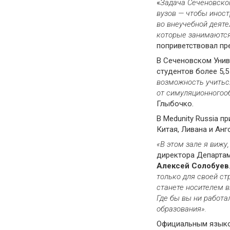
«
Задача Сеченовског
вузов
— чтобы
иност
во
внеучебной
деяте
которые
занимаютс
поприветствовал пр
В Сеченовском Унив
студентов более 5,5
возможность учиться
от
симуляционного
о
Глыбочко.
В Medunity Russia п
Китая, Ливана и Анг
«В этом
зале
я вижу,
директора Департам
Алексей
Солобуев
только для
своей
ст
станете носителем
в
Где бы вы н
и
работа
образования».
Официальным языком