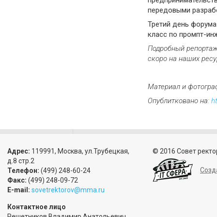
передовыми разраб
Третий день форума
класс по промпт-ин
П
одробный
репортаж
скоро на наших ресу
Материал и фотограф
Опублитковано на:
h
Адрес:
119991, Москва, ул.Трубецкая,
© 2016 Совет ректо
д.8 стр.2
Созд
Телефон:
(499) 248-60-24
Факс:
(499) 248-09-72
E-mail:
sovetrektorov@mma.ru
Контактное лицо
Решетников Владимир Анатольевич