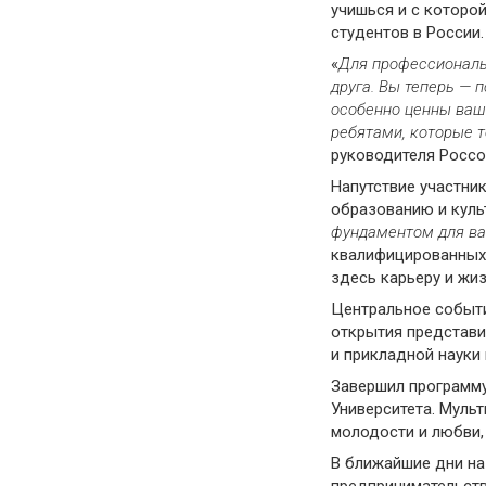
учишься и с которо
студентов в России
«
Для профессиональ
друга
.
В
ы
теперь
— п
особенно ценны ваш
ребятами, которые
руководителя Росс
Напутствие участни
образованию и кул
фундаментом
для в
квалифицированных 
здесь карьеру и жиз
Центральное событие
открытия представи
и прикладной науки 
Завершил программу
Университета. Муль
молодости и любви,
В ближайшие дни на
предпринимательств