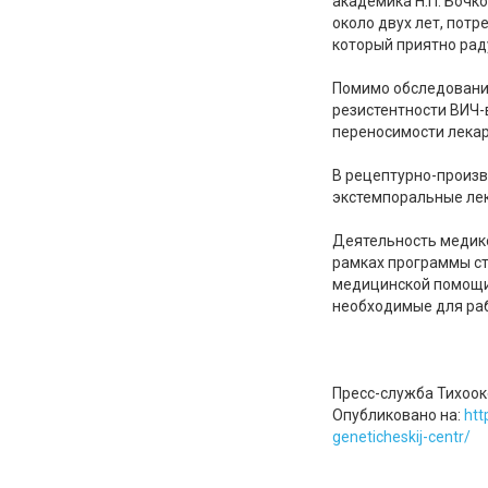
академика Н.П. Бочк
около двух лет, пот
который приятно рад
Помимо обследовани
резистентности ВИЧ-
переносимости лекар
В рецептурно-произв
экстемпоральные ле
Деятельность медико
рамках программы ст
медицинской помощи 
необходимые для раб
Пресс-служба Тихоок
Опубликовано на:
htt
geneticheskij-centr/