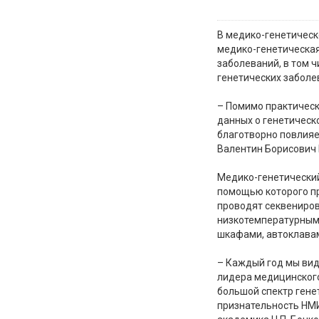
В медико-генетическ
медико-генетическая
заболеваний, в том 
генетических заболе
– Помимо практическ
данных о генетическ
благотворно повлияе
Валентин Борисович
Медико-генетически
помощью которого пр
проводят секвениро
низкотемпературным
шкафами, автоклава
– Каждый год мы вид
лидера медицинского
большой спектр гене
признательность НМИ