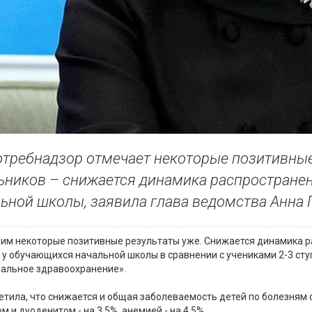
требнадзор отмечает некоторые позитивные
ников – снижается динамика распространен
ьной школы, заявила глава ведомства Анна 
им некоторые позитивные результаты уже. Снижается динамика р
д у обучающихся начальной школы в сравнении с учениками 2-3 ступ
альное здравоохранение».
етила, что снижается и общая заболеваемость детей по болезням о
м и дуоденитом - на 3,5%, анемией - на 4,5%.