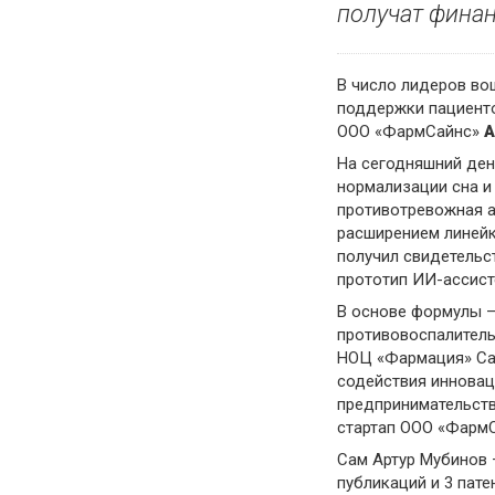
получат финан
В число лидеров во
поддержки пациенто
ООО «ФармСайнс»
А
На сегодняшний ден
нормализации сна и
противотревожная а
расширением линейк
получил свидетельс
прототип
ИИ-ассист
В основе формулы —
противовоспалитель
НОЦ «Фармация» Са
содействия инновац
предпринимательств
стартап
ООО «ФармС
Сам Артур Мубинов
публикаций и 3 пат