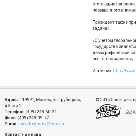
отстающие направлен
повышенного внимани
Президент также при
задача».
«С учетом глобально
государства являетс
демографической сит
все от нас зависит», 
Источник:
http://www
Адрес:
119991, Москва, ул.Трубецкая,
© 2016 Совет ректо
д.8 стр.2
Созд
Телефон:
(499) 248-60-24
Факс:
(499) 248-09-72
E-mail:
sovetrektorov@mma.ru
Контактное лицо