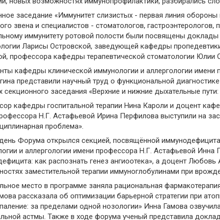
й, новых возможностях иммунопрофилактики, разбирались сло
ное заседание «Иммунитет слизистых - первая линия обороны 
ого звена и специалистов - стоматологов, гастроэнтерологов,
льному иммунитету ротовой полости были посвящены доклады
логии Ларисы Островской, заведующей кафедры пропедевтики
й, профессора кафедры терапевтической стоматологии Юлии 
нты кафедры клинической иммунологии и аллергологии имени 
гина представили научный труд о функциональной диагностике 
х секционного заседания «Верхние и нижние дыхательные пути
ор кафедры госпитальной терапии Нина Кароли и доцент кафе
рофессора Н.Г. Астафьевой Ирина Перфилова выступили на зас
циплинарная проблема».
 день Форума открылся секцией, посвящённой иммунодефицит
огии и аллергологии имени профессора Н.Г. Астафьевой Инна
ефицита: как распознать генез ангиоотека», а доцент Любовь
остях заместительной терапии иммуноглобулинами при врожде
льное место в программе заняла рациональная фармакотерапия
мова рассказала об оптимизации барьерной стратегии при ато
паление: за пределами одной нозологии» Инна Гамова озвучи
льной астмы. Также в ходе форума ученый представила доклад 