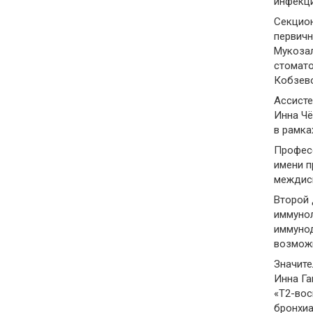
инфекци
Секцион
первичн
Мукоза
стомато
Кобзево
Ассисте
Инна Чё
в рамка
Професс
имени п
междис
Второй
иммунол
иммунод
возможн
Значите
Инна Га
«Т2-вос
бронхиа