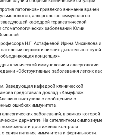
жные случи и спорные клинические ситуации.
против патогенов» привлекло внимание врачей
 пульмонологов, аллергологов-иммунологов.
 заведующей кафедрой терапевтической
 стоматологических заболеваний Юлии
Осиповой.
профессора Н.Г. Астафьевой Ирина Михайлова и
патологии верхних и нижних дыхательных путей
: объединяющая концепция».
дры клинической иммунологии и аллергологии
едании «Обструктивные заболевания легких как
ам. Заведующая кафедрой клинической
 Гамова представила доклад «Камуфляж
 Алешина выступила с сообщением о
нных ошибках иммунитета.
 аллергических заболеваний, в рамках которой
пическом дерматите. На сателлитном симпозиуме
ла возможности достижения контроля
о связи питания, иммунитета и фертильности.