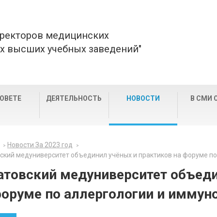
 ректоров медицинских
х высших учебных заведений"
СОВЕТЕ
ДЕЯТЕЛЬНОСТЬ
НОВОСТИ
В СМИ 
Новости За 2023 год
ский медуниверситет объединил учёных и практиков на форуме по
атовский медуниверситет объеди
форуме по аллергологии и иммун