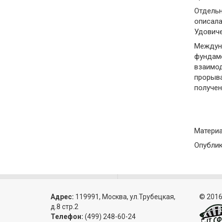
Отдельн
описала
Удовиче
Междун
фундаме
взаимод
прорыва
получен
Материа
Опублик
Адрес:
119991, Москва, ул.Трубецкая,
© 2016
д.8 стр.2
Телефон:
(499) 248-60-24