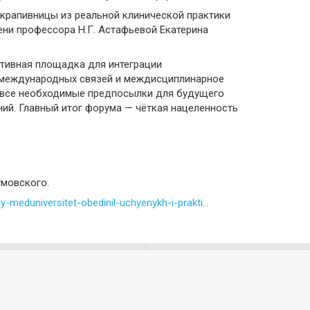
крапивницы из реальной клинической практики
ни профессора Н.Г. Астафьевой Екатерина
тивная площадка для интеграции
е международных связей и междисциплинарное
и все необходимые предпосылки для будущего
ий. Главный итог форума — чёткая нацеленность
умовского.
-meduniversitet-obedinil-uchyenykh-i-prakti...