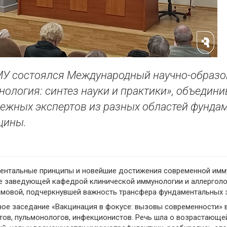
МУ состоялся Международный научно-образо
ология: синтез науки и практики», объедин
ежных экспертов из разных областей фунда
цины.
ентальные принципы и новейшие достижения современной имм
 заведующей кафедрой клинической иммунологии и аллерголо
мовой, подчеркнувшей важность трансфера фундаментальных з
ое заседание «Вакцинация в фокусе: вызовы современности» в
тов, пульмонологов, инфекционистов. Речь шла о возрастающ