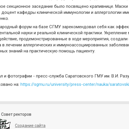
ое секционное заседание было посвящено крапивнице. Маски 
 доцент кафедры клинической иммунологии и аллергологии име
нко.
ародный форум на базе СГМУ зарекомендовал себя как эффек
нтальной науки и реальной клинической практики. Укреплени
ействие, продемонстрированные в ходе мероприятия, создал
 в лечении аллергических и иммуноассоциированных заболеван
ных знаний на практическую помощь пациенту.
л и фотографии - пресс-служба Саратовского ГМУ им. В.И. Раз
овано на:
https://sgmu.ru/university/press-center/nauka/saratovskiy
 Совет ректоров
Создание сайта