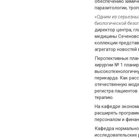
обеспечению химиче
паразитологии, троп
«Одним из серьезны
биологической бе
зо
директор центра, г
медицины Сеченовс
коллекции представ
агрегатор новостей
Перспективные план
хирургии № 1 плани
высокотехнологичну
перикарда. Как ра
отечественную моде
регистра пациентов
терапию.
На кафедре эконом
расширять програм
персоналом и фина
Кафедра нормальной
исследовательских 