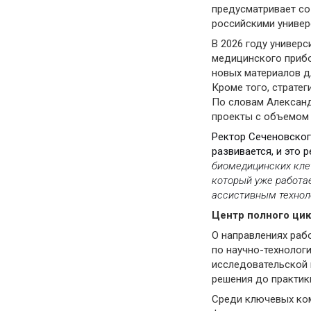
предусматривает со
российскими универ
В 2026 году универ
медицинского прибо
новых материалов д
Кроме того, страте
По словам Александ
проекты с объемом 
Ректор Сеченовског
развивается, и это 
биомедицинских клет
который уже работае
ассистивным техно
Центр полного ци
О направлениях раб
по научно-технолог
исследовательской 
решения до практик
Среди ключевых ком