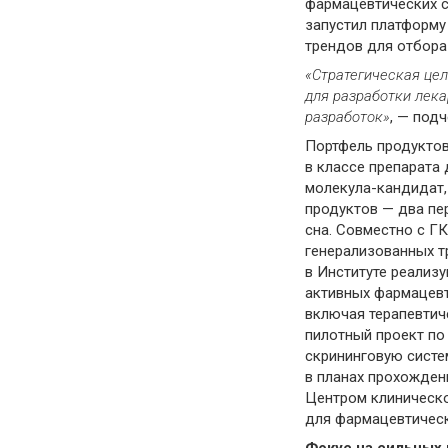
фармацевтических с
запустил платформу
трендов для отбора
«Стратеги
ческая це
для разработки лека
разработ
ок»
, — под
Портфель продуктов
в классе препарата
молекула-кандидат,
продуктов — два пе
сна. Совместно с Г
генерализованных т
в Институте реализ
активных фармацевт
включая терапевтич
пилотный проект по
скрининговую систе
в планах прохожден
Центром клиническо
для фармацевтичес
Фокус на сильных 