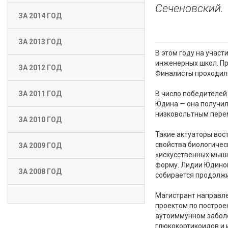
Сеченовский.
ЗА 2014 ГОД
ЗА 2013 ГОД
В этом году на участ
инженерных школ. П
ЗА 2012 ГОД
Финалисты проходили
В число победителей
ЗА 2011 ГОД
Юдина — она получил
низковольтным пере
ЗА 2010 ГОД
Такие актуаторы вос
свойства биологическ
ЗА 2009 ГОД
«искусственных мышц
форму. Лидии Юдиной
ЗА 2008 ГОД
собирается продолжи
Магистрант направле
проектом по построе
аутоиммунном заболе
глюкокортикоидов и