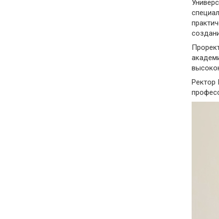
Универс
специал
практич
создани
Прорект
академи
высокок
Ректор 
професс