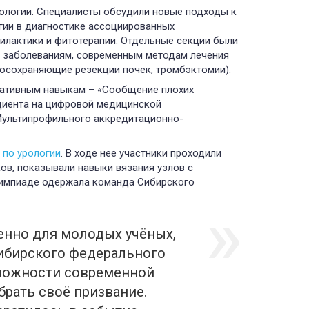
ологии. Специалисты обсудили новые подходы к
гии в диагностике ассоциированных
лактики и фитотерапии. Отдельные секции были
 заболеваниям, современным методам лечения
носохраняющие резекции почек, тромбэктомии).
кативным навыкам – «Сообщение плохих
ациента на цифровой медицинской
Мультипрофильного аккредитационно-
 по урологии
. В ходе нее участники проходили
ов, показывали навыки вязания узлов с
лимпиаде одержала команда Сибирского
енно для молодых учёных,
Сибирского федерального
зможности современной
рать своё призвание.