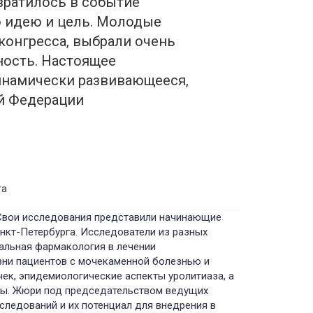
евратилось в событие
ю идею и цель. Молодые
конгресса, выбрали очень
ность. Настоящее
инамически развивающееся,
й Федерации
та
 Свои исследования представили начинающие
анкт-Петербурга. Исследователи из разных
альная фармакология в лечении
зни пациентов с мочекаменной болезнью и
ек, эпидемиологические аспекты уролитиаза, а
зы. Жюри под председательством ведущих
следований и их потенциал для внедрения в