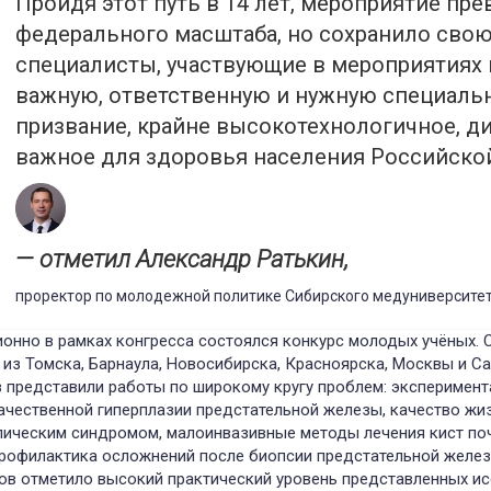
Пройдя этот путь в 14 лет, мероприятие пр
федерального масштаба, но сохранило сво
специалисты, участвующие в мероприятиях 
важную, ответственную и нужную специаль
призвание, крайне высокотехнологичное, д
важное для здоровья населения Российско
— отметил Александр Ратькин,
проректор по молодежной политике Сибирского медуниверсите
онно в рамках конгресса состоялся конкурс молодых учёных.
 из Томска, Барнаула, Новосибирска, Красноярска, Москвы и С
 представили работы по широкому кругу проблем: эксперимент
чественной гиперплазии предстательной железы, качество жи
ическим синдромом, малоинвазивные методы лечения кист поч
рофилактика осложнений после биопсии предстательной желе
ов отметило высокий практический уровень представленных ис