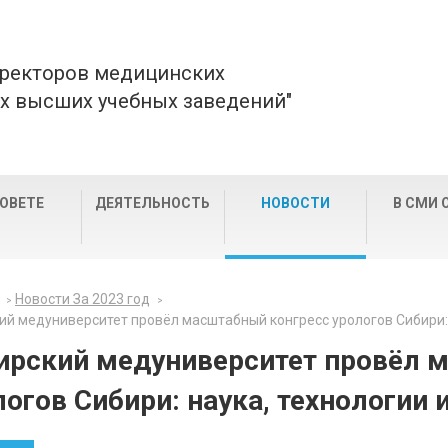
 ректоров медицинских
х высших учебных заведений"
СОВЕТЕ
ДЕЯТЕЛЬНОСТЬ
НОВОСТИ
В СМИ 
Новости За 2023 год
ий медуниверситет провёл масштабный конгресс урологов Сибири:
ирский медуниверситет провёл 
логов Сибири: наука, технологии