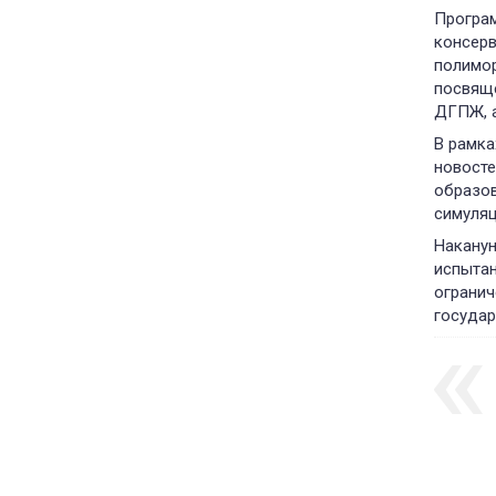
Програм
консерв
полимор
посвяще
ДГПЖ, а
В рамка
новосте
образов
симуляц
Наканун
испытан
огранич
государ