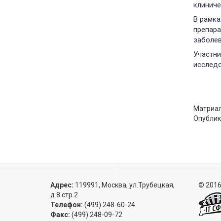
клиниче
В рамка
препара
заболев
Участни
исследо
Матриал
Опублик
Адрес:
119991, Москва, ул.Трубецкая,
© 2016
д.8 стр.2
Телефон:
(499) 248-60-24
Факс:
(499) 248-09-72