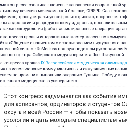
ма конгресса охватила ключевые направления современной ур
ативному лечению мочекаменной болезни, CRISPR-Cas техноло
физмов, трансуретральную нефролитотрипсию, вопросы метафи
ны андрологии и репродуктивному здоровью, воспалительным
 также онкоурологии (робот-ассистированные операции, орга
х конгресса прошли интерактивные мастер-классы по коммуни
й» и «Общение с пациентом с использованием виртуального п
ательной системе RuMedius» под руководством руководителя 
ионного центра Сибирского медуниверситета Яны Шикуновой.
е конгресса прошла
IX Всероссийская студенческая олимпиада
ия на использование коммуникативных и симуляционных навык
ением по времени и выполняли операцию Гудвина. Победу в о
ственного медицинского университета.
Этот конгресс задумывался как событие им
для аспирантов, ординаторов и студентов 
округа и всей России — чтобы показать во
урологии и дать молодым специалистам выб