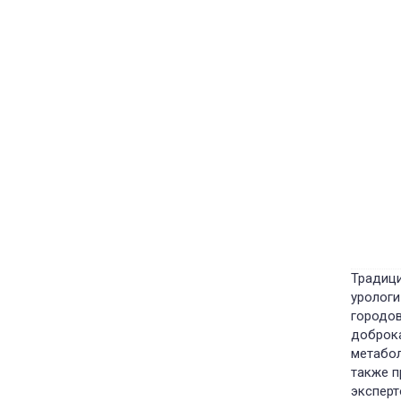
Традици
урологи
городов
доброка
метабол
также п
эксперт