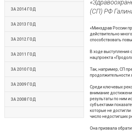
«Здравоохране
ЗА 2014 ГОД
(СП) РФ Галин
ЗА 2013 ГОД
«Минздрав России пр
действительно много
ЗА 2012 ГОД
способствовать повы
В ходе выступления 
ЗА 2011 ГОД
нацпроекта «Продолж
Так, например, СП п
ЗА 2010 ГОД
продолжительности ж
ЗА 2009 ГОД
Среди ключевых реко
внимание достижению
результаты по ним и
ЗА 2008 ГОД
субъектами показате
которые не достигли 
число недостигших р
Она призвала обрати