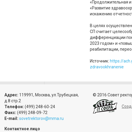
«Продолжительная и 
«Развитие здравоохр
искажению отчетност
В целях осуществлен
СП считает целесооб
дифференциации пока
2023 годом» и «повы
реабилитации, перео
Источник:
https://ach
zdravookhranenie
Адрес:
119991, Москва, ул.Трубецкая,
© 2016 Совет ректо
д.8 стр.2
Созд
Телефон:
(499) 248-60-24
Факс:
(499) 248-09-72
E-mail:
sovetrektorov@mma.ru
Контактное лицо