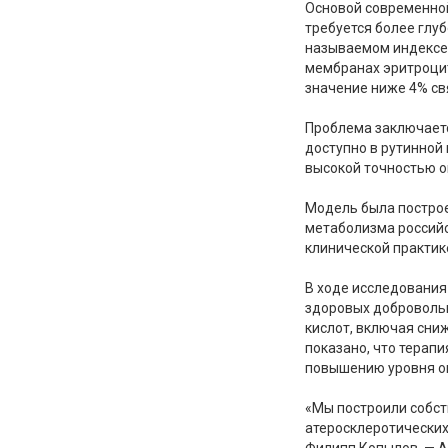
Основой современной
требуется более глу
называемом индексе 
мембранах эритроцит
значение ниже 4% св
Проблема заключаетс
доступно в рутинной
высокой точностью о
Модель была построе
метаболизма российс
клинической практик
В ходе исследования
здоровых добровольц
кислот, включая сни
показано, что терап
повышению уровня о
«Мы построили собст
атеросклеротических
Филипп Копылов. — А