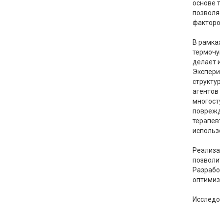
основе 
позволя
факторо
В рамка
термочу
делает 
Экспери
структу
агентов
многост
поврежд
терапевт
использ
Реализа
позволи
Разрабо
оптимиз
Исследо