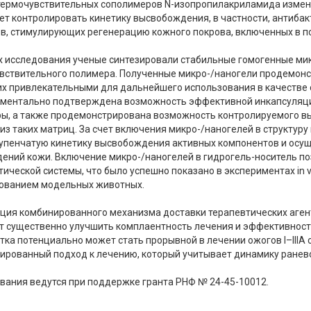
термочувствительных сополимеров N-изопропилакриламида изменяю
ет контролировать кинетику высвобождения, в частности, антиба
в, стимулирующих регенерацию кожного покрова, включенных в п
х исследования ученые синтезировали стабильные гомогенные мик
вствительного полимера. Полученные микро-/наногели продемонст
их привлекательными для дальнейшего использования в качестве 
ментально подтверждена возможность эффективной инкапсуляци
ры, а также продемонстрирована возможность контролируемого 
 из таких матриц. За счет включения микро-/наногелей в структу
упенчатую кинетику высвобождения активных компонентов и осу
ений кожи. Включение микро-/наногелей в гидрогель-носитель п
ической системы, что было успешно показано в экспериментах in vi
ованием модельных животных.
ция комбинированного механизма доставки терапевтических аген
т существенно улучшить комплаентность лечения и эффективност
тка потенциально может стать прорывной в лечении ожогов I–IIIA 
ированный подход к лечению, который учитывает динамику ранево
вания ведутся при поддержке гранта РНФ № 24-45-10012.