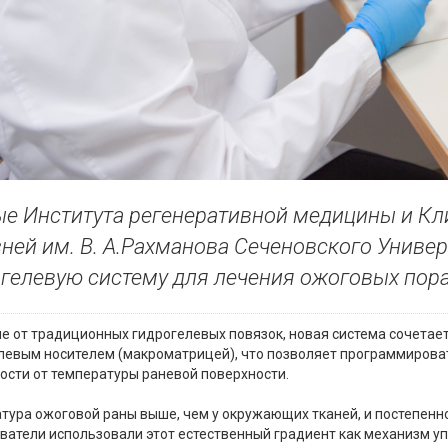
е Института регенеративной медицины и Кл
ней им. В. А.Рахманова Сеченовского Униве
гелевую систему для лечения ожоговых пор
ие от традиционных гидрогелевых повязок, новая система сочетае
левым носителем (макроматрицей), что позволяет программирова
ости от температуры раневой поверхности.
тура ожоговой раны выше, чем у окружающих тканей, и постепенн
ватели использовали этот естественный градиент как механизм уп