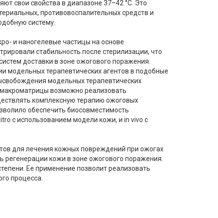
т свои свойства в диапазоне 37–42 °C. Это
ктериальных, противовоспалительных средств и
одобную систему.
ро- и наногелевые частицы на основе
рировали стабильность после стерилизации, что
систем доставки в зоне ожогового поражения.
и модельных терапевтических агентов в подобные
высвобождения модельных терапевтических
ру макроматрицы возможно реализовать
ществлять комплексную терапию ожоговых
озволило обеспечить биосовместимость
tro с использованием модели кожи, и in vivo с
тов для лечения кожных повреждений при ожогах
ь регенерации кожи в зоне ожогового поражения.
степени. Ее применение позволит реализовать
го процесса.