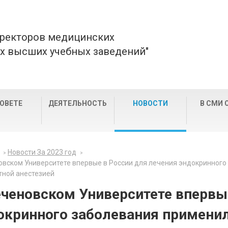
 ректоров медицинских
х высших учебных заведений"
СОВЕТЕ
ДЕЯТЕЛЬНОСТЬ
НОВОСТИ
В СМИ 
Новости За 2023 год
овском Университете впервые в России для лечения эндокринног
тной анестезией
еченовском Университете впервы
окринного заболевания примени