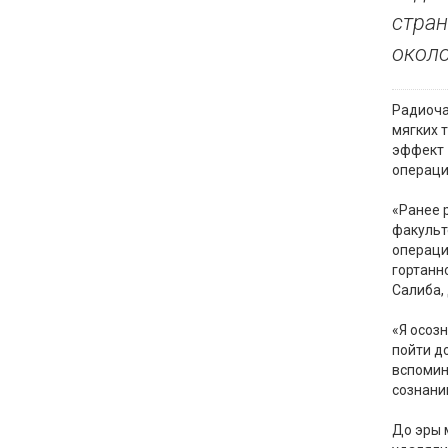
стран
около
Радиоча
мягких 
эффект 
операци
«Ранее 
факульт
операци
гортанн
Салиба,
«Я осоз
пойти д
вспомин
сознании
До эры 