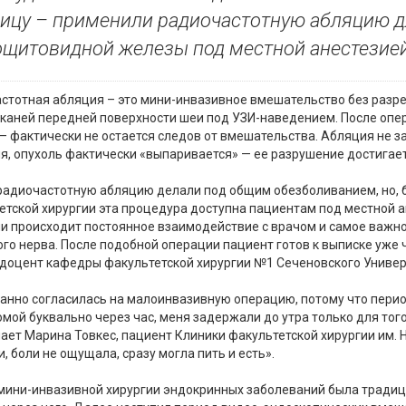
ицу – применили радиочастотную абляцию д
щитовидной железы под местной анестезией
стотная абляция – это мини-инвазивное вмешательство без разре
тканей передней поверхности шеи под УЗИ-наведением. После опе
– фактически не остается следов от вмешательства. Абляция не з
я, опухоль фактически «выпаривается» — ее разрушение достигает
радиочастотную абляцию делали под общим обезболиванием, но, б
етской хирургии эта процедура доступна пациентам под местной ан
и происходит постоянное взаимодействие с врачом и самое важно
ого нерва. После подобной операции пациент готов к выписке уже 
 доцент кафедры факультетской хирургии №1 Сеченовского Универ
нанно согласилась на малоинвазивную операцию, потому что перио
омой буквально через час, меня задержали до утра только для тог
ает Марина Товкес, пациент Клиники факультетской хирургии им. Н
, боли не ощущала, сразу могла пить и есть».
мини-инвазивной хирургии эндокринных заболеваний была традицио