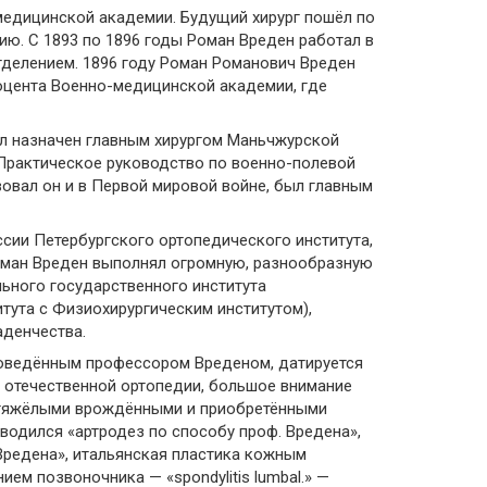
медицинской академии. Будущий хирург пошёл по
ию. С 1893 по 1896 годы Роман Вреден работал в
тделением. 1896 году Роман Романович Вреден
доцента Военно-медицинской академии, где
ыл назначен главным хирургом Маньчжурской
Практическое руководство по военно-полевой
твовал он и в Первой мировой войне, был главным
сии Петербургского ортопедического института,
Роман Вреден выполнял огромную, разнообразную
ьного государственного института
тута с Физиохирургическим институтом),
аденчества.
проведённым профессором Вреденом, датируется
в отечественной ортопедии, большое внимание
с тяжёлыми врождёнными и приобретёнными
зводился «артродез по способу проф. Вредена»,
оф. Вредена», итальянская пластика кожным
ем позвоночника — «spondylitis lumbal.» —