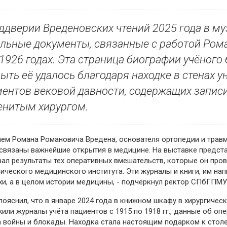
ддверии Вреденовских чтений 2025 года в 
льные документы, связанные с работой Рома
1926 годах. Эта страница биографии учёного
ыть её удалось благодаря находке в стенах 
ентов вековой давности, содержащих записи
енитым хирургом.
нем Романа Романовича Вредена, основателя ортопедии и трав
связаны важнейшие открытия в медицине. На выставке предст
ал результаты тех оперативных вмешательств, которые он про
ического медицинского института. Эти журналы и книги, им на
хи, а в целом истории медицины, - подчеркнул ректор СПбГПМ
пояснил, что в январе 2024 года в книжном шкафу в хирургичес
или журналы учёта пациентов с 1915 по 1918 гг., данные об о
 войны и блокады. Находка стала настоящим подарком к стол