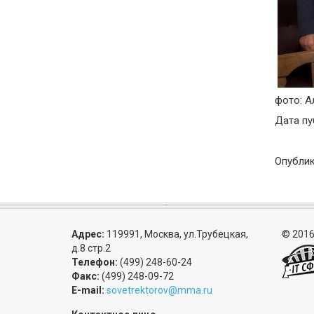
фото: А
Дата пу
Опублик
Адрес:
119991, Москва, ул.Трубецкая,
© 2016
д.8 стр.2
Телефон:
(499) 248-60-24
Факс:
(499) 248-09-72
E-mail:
sovetrektorov@mma.ru