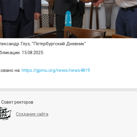
лександр Глуз, "Петербургский Дневник"
бликации: 15.08.2025
овано на:
https://gpmu.org/news/news4819
 Совет ректоров
Создание сайта