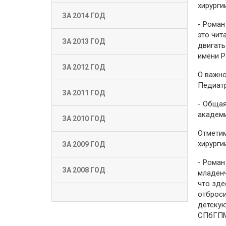
хирурги
ЗА 2014 ГОД
- Роман
это чит
ЗА 2013 ГОД
двигать
имени Р
ЗА 2012 ГОД
О важно
Педиатр
ЗА 2011 ГОД
- Общая
академ
ЗА 2010 ГОД
Отметим
хирурги
ЗА 2009 ГОД
- Роман
ЗА 2008 ГОД
младенч
что зде
отброси
детскую
СПбГПМ