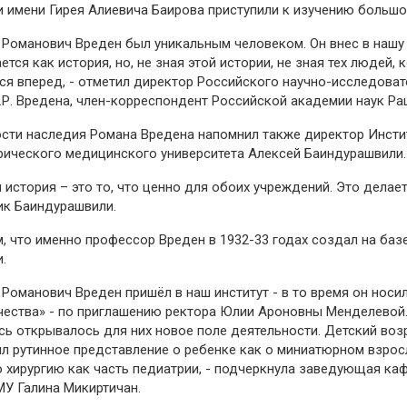
и имени Гирея Алиевича Баирова приступили к изучению большо
 Романович Вреден был уникальным человеком. Он внес в нашу
ается как история, но, не зная этой истории, не зная тех людей
ся вперед, - отметил директор Российского научно-исследоват
.Р. Вредена, член-корреспондент Российской академии наук Р
сти наследия Романа Вредена напомнил также директор Инстит
ического медицинского университета Алексей Баиндурашвили
 история – это то, что ценно для обоих учреждений. Это делае
ик Баиндурашвили.
, что именно профессор Вреден в 1932-33 годах создал на ба
и.
 Романович Вреден пришёл в наш институт - в то время он носи
ества» - по приглашению ректора Юлии Ароновны Менделевой
сь открывалось для них новое поле деятельности. Детский во
л рутинное представление о ребенке как о миниатюрном взрос
 хирургию как часть педиатрии, - подчеркнула заведующая ка
У Галина Микиртичан.