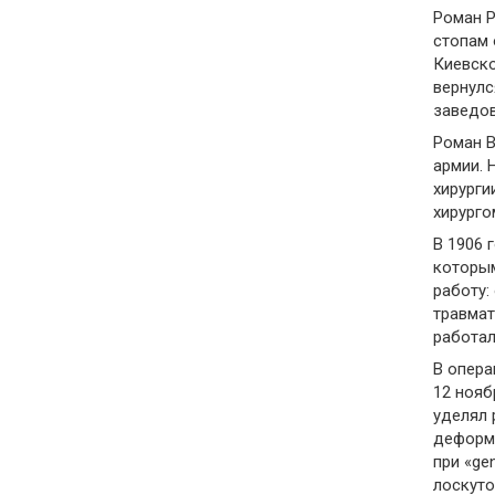
Роман Р
стопам 
Киевско
вернулс
заведов
Роман В
армии. 
хирурги
хирурго
В 1906 
которым
работу:
травмат
работал
В опера
12 нояб
уделял 
деформа
при «ge
лоскуто