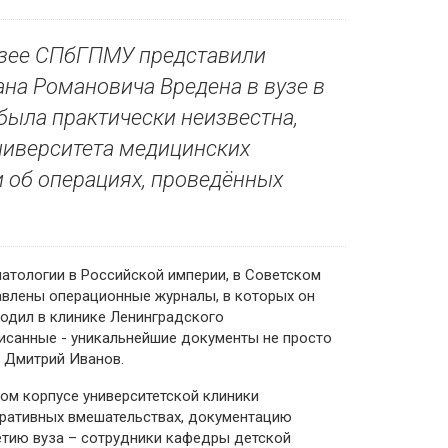
музее СПбГПМУ представили
на Романовича Вредена в вузе в
 была практически неизвестна,
университета медицинских
 об операциях, проведённых
матологии в Российской империи, в Советском
авлены операционные журналы, в которых он
водил в клинике Ленинградского
писанные - уникальнейшие документы не просто
У Дмитрий Иванов.
ком корпусе университетской клиники
перативных вмешательствах, документацию
етию вуза – сотрудники кафедры детской