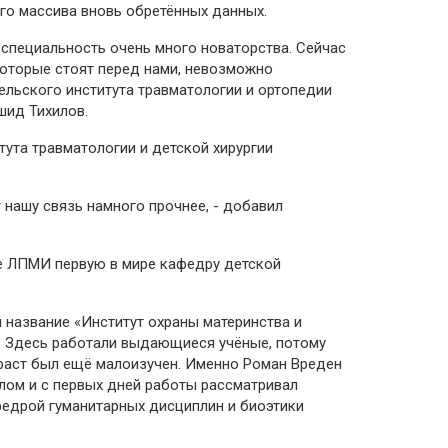
го массива вновь обретённых данных.
 специальность очень много новаторства. Сейчас
, которые стоят перед нами, невозможно
ельского института травматологии и ортопедии
ашид Тихилов.
ута травматологии и детской хирургии
.
т нашу связь намного прочнее, - добавил
зе ЛПМИ первую в мире кафедру детской
л название «Институт охраны материнства и
. Здесь работали выдающиеся учёные, потому
зраст был ещё малоизучен. Именно Роман Вреден
лом и с первых дней работы рассматривал
федрой гуманитарных дисциплин и биоэтики