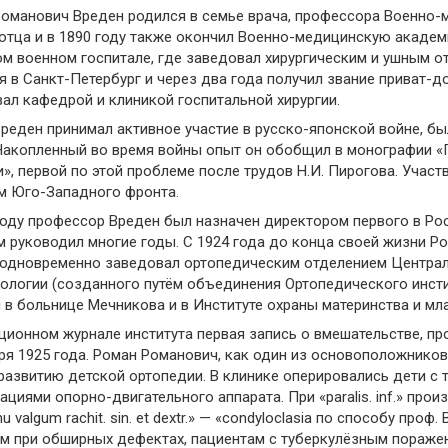
оманович Вреден родился в семье врача, профессора Военно-
отца и в 1890 году также окончил Военно-медицинскую академ
м военном госпитале, где заведовал хирургическим и ушным о
я в Санкт-Петербург и через два года получил звание приват-
ал кафедрой и клиникой госпитальной хирургии.
реден принимал активное участие в русско-японской войне, б
Накопленный во время войны опыт он обобщил в монографии «
и», первой по этой проблеме после трудов Н.И. Пирогова. Учас
м Юго-Западного фронта.
году профессор Вреден был назначен директором первого в Рос
 руководил многие годы. С 1924 года до конца своей жизни 
 одновременно заведовал ортопедическим отделением Централ
ологии (созданного путём объединения Ортопедического инсти
 в больнице Мечникова и в Институте охраны материнства и мл
ционном журнале института первая запись о вмешательстве, 
ря 1925 года. Роман Романович, как один из основоположнико
развитию детской ортопедии. В клинике оперировались дети 
циями опорно-двигательного аппарата. При «paralis. inf.» прои
nu valgum rachit. sin. et dextr.» — «condyloclasia по способу пр
м при обширных дефектах, пациентам с туберкулёзным поражени