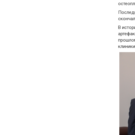
остеопл
Последн
скончал
В истор
артефак
прошлом
клиники