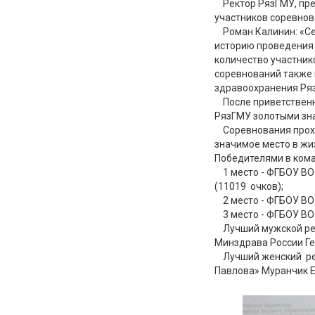
Ректор РязГМУ, през
участников соревнов
Роман Калинин: «Сег
историю проведения 
количество участнико
соревнований также 
здравоохранения Ряз
После приветственн
РязГМУ золотыми зн
Соревнования проход
значимое место в жи
Победителями в кома
1 место - ФГБОУ ВО 
(11019 очков);
2 место - ФГБОУ ВО 
3 место - ФГБОУ ВО 
Лучший мужской рез
Минздрава России Г
Лучший женский резу
Павлова» Муранчик 