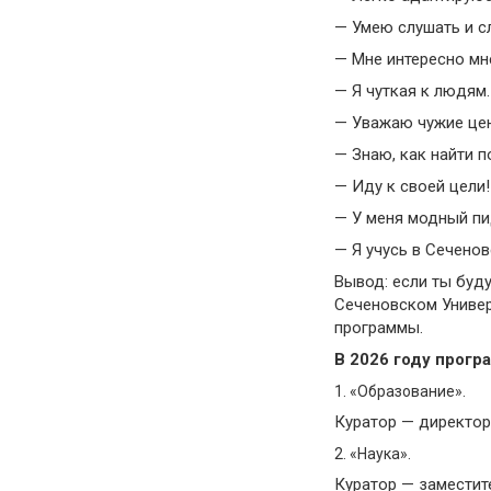
— Умею слушать и с
— Мне интересно мн
— Я чуткая к людям.
— Уважаю чужие цен
— Знаю, как найти 
— Иду к своей цели!
— У меня модный п
— Я учусь в Сеченов
Вывод: если ты буд
Сеченовском Универ
программы.
В 2026 году прогр
1. «Образование».
Куратор — директо
2. «Наука».
Куратор — заместит