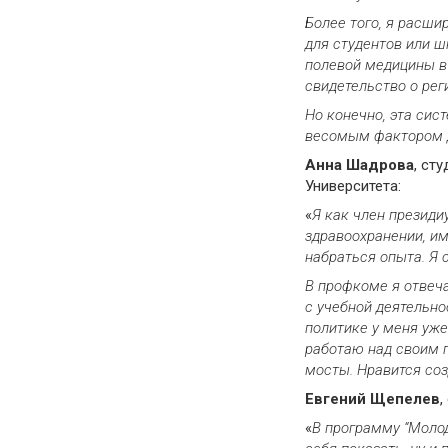
Более того, я расши
для студентов или 
полевой медицины в 
свидетельство о рег
Но
конечно, эта сист
весомым фактором 
Анна
Шадрова
, ст
Университета:
«
Я как член презид
здравоохранении, им
набраться
опыта
.
Я
с
В профкоме я отвеч
с учебной деятельн
политике у меня уже
работаю над своим 
мосты. Нравится соз
Евгений
Щепелев
,
«
В программу “Моло