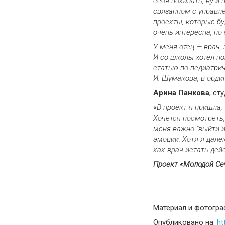
себя показать, ну и
связанном с управл
проекты, которые бу
очень интересна, но
У меня отец
—
врач, 
И со школы хотел по
статью по педиатрич
И. Шумакова, в орди
Арина Панкова
, ст
«
В проект я пришла,
Хочется посмотреть,
меня важно “выйти и
эмоции. Хотя я дале
как врач и
стать дей
Проект «Молодой
Се
Материал и фотогра
Опубликовано на:
ht