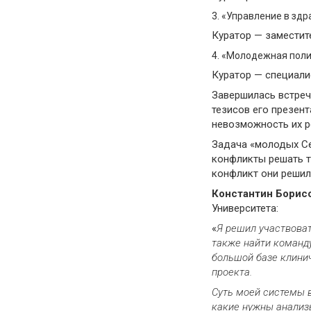
3. «Управление в зд
Куратор — заместит
4. «Молодежная поли
Куратор — специали
Завершилась встреч
тезисов его презен
невозможность их р
Задача «молодых Се
конфликты решать т
конфликт они решил
Константин Борис
Университета:
«
Я решил участвоват
также
найти команд
большой базе клини
проекта.
Суть моей системы в
какие нужны анализы