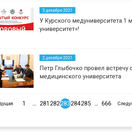
3 декабря 2021
У Курского медуниверситета 1 
университет»!
2 декабря 2021
Петр Глыбочко провел встречу 
медицинского университета
1
...
281
282
283
284
285
...
666
дущая
След