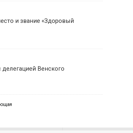
место и звание «Здоровый
с делегацией Венского
ующая