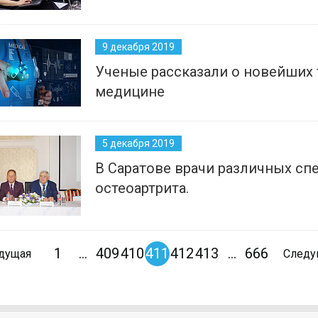
9 декабря 2019
Ученые рассказали о новейших 
медицине
5 декабря 2019
В Саратове врачи различных с
остеоартрита.
1
...
409
410
411
412
413
...
666
дущая
След