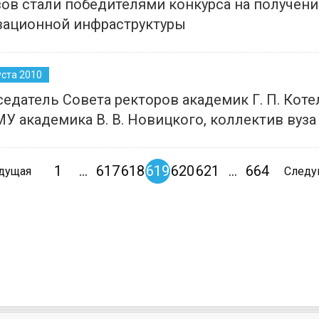
зов стали победителями конкурса на получен
вационной инфраструктуры
уста 2010
едатель Совета ректоров академик Г. П. Кот
У академика В. В. Новицкого, коллектив вуза
1
...
617
618
619
620
621
...
664
дущая
След