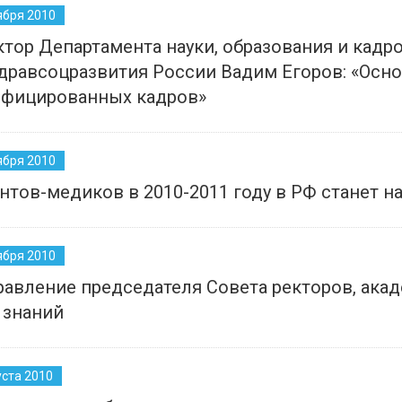
ября 2010
тор Департамента науки, образования и кадр
равсоцразвития России Вадим Егоров: «Осно
ифицированных кадров»
ября 2010
нтов-медиков в 2010-2011 году в РФ станет на
ября 2010
авление председателя Совета ректоров, акад
 знаний
уста 2010