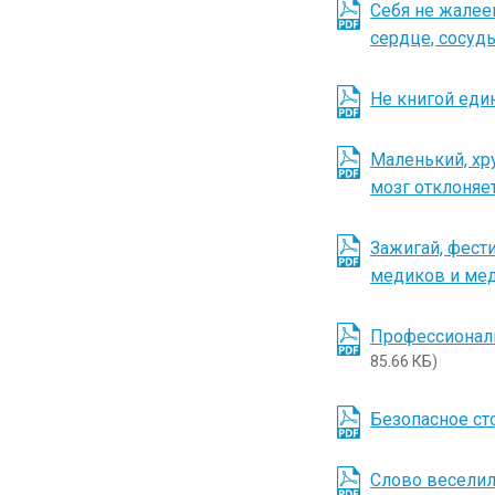
Себя не жалее
сердце, сосуд
Не книгой еди
Маленький, хр
мозг отклоняе
Зажигай, фест
медиков и мед
Профессиональ
85.66 КБ)
Безопасное ст
Слово веселил