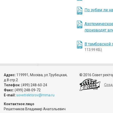
По зубам ли н
Азотемическое
производят вп
В тамбовской 
113.99 КБ)
Адрес:
119991, Москва, ул.Трубецкая,
© 2016 Совет ректо
д.8 стр.2
Созд
Телефон:
(499) 248-60-24
Факс:
(499) 248-09-72
E-mail:
sovetrektorov@mma.ru
Контактное лицо
Решетников Владимир Анатольевич