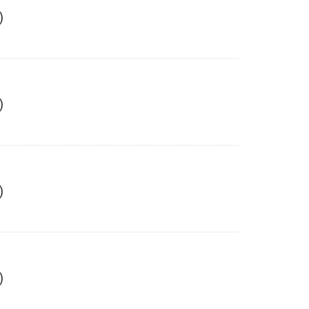
)
)
)
)