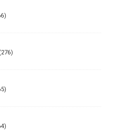
66)
(276)
65)
64)